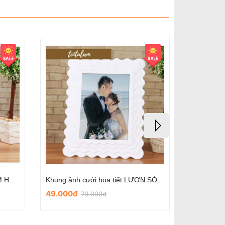
Khung ảnh cưới họa tiết BƯỚM HOA mẫu số 6
Khung ảnh cưới họa tiết LƯỢN SÓNG mẫu số 5
49.000đ
49.000
70.000đ