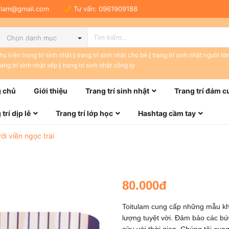
tulam@gmail.com
Tư vấn:
0961909188
Chọn danh mục
hụ kiện trang trí sinh nhật
trang trí sinh nhật cho bé
trang trí sinh nhật người lớ
rang trí sinh nhật sếp
trang trí sinh nhật công ty
 chủ
Giới thiệu
Trang trí sinh nhật
Trang trí đám c
trí dịp lễ
Trang trí lớp học
Hashtag cầm tay
i viền ngọc trai
80.000đ
Toitulam cung cấp những mẫu khu
lượng tuyệt vời. Đảm bảo các bứ