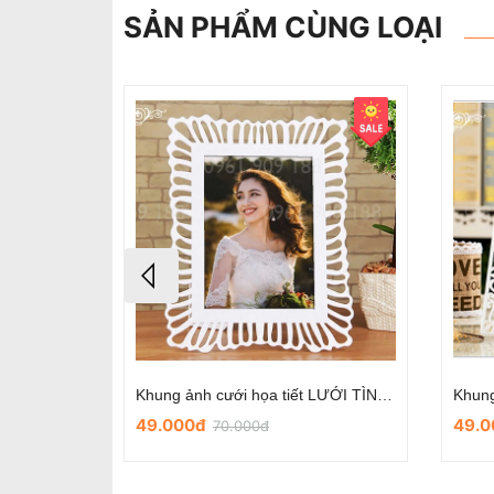
SẢN PHẨM CÙNG LOẠI
Khung ảnh treo tường 10 khung lồng chữ Love
Khung ảnh cưới họa tiết LƯỚI TÌNH YÊU mẫu số 7
49.000đ
49.
70.000đ