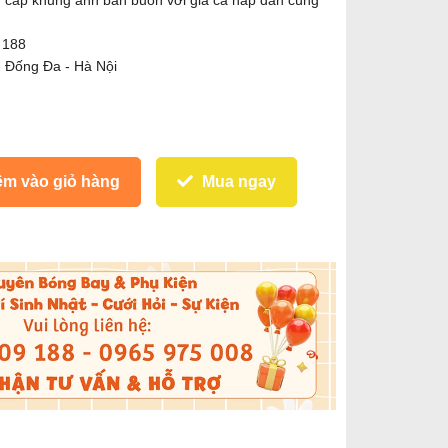
ng cấp khung ảnh bán buôn với giá cả hấp dẫn cùng
9 188
- Đống Đa - Hà Nội
m vào giỏ hàng
Mua ngay