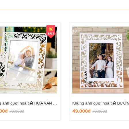
Khung ảnh cưới họa tiết HOA VĂN mẫu số 4
000đ
49.000đ
70.000đ
70.000đ