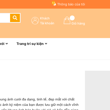
53
Thông báo của tôi
Khách
Tài khoản
Giỏ hàng
n
ưới
Trang trí sự kiện
ng ảnh cưới đa dạng, tinh tế, đẹp mắt với chất
c ảnh kỷ niệm của bạn được lưu giữ một cách vĩnh