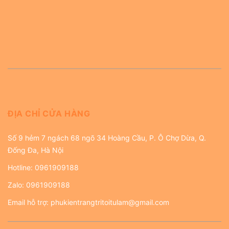
ĐỊA CHỈ CỬA HÀNG
Số 9 hẻm 7 ngách 68 ngõ 34 Hoàng Cầu, P. Ô Chợ Dừa, Q.
Đống Đa, Hà Nội
Hotline:
0961909188
Zalo:
0961909188
Email hỗ trợ:
phukientrangtritoitulam@gmail.com