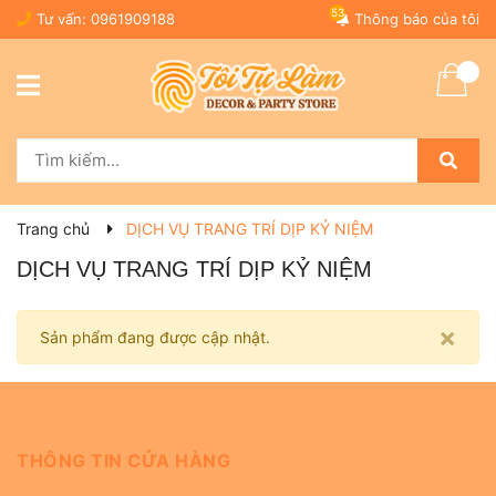
53
Tư vấn:
0961909188
Thông báo của tôi
Trang chủ
DỊCH VỤ TRANG TRÍ DỊP KỶ NIỆM
DỊCH VỤ TRANG TRÍ DỊP KỶ NIỆM
×
Sản phẩm đang được cập nhật.
THÔNG TIN CỬA HÀNG