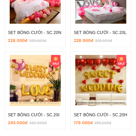
SET BÓNG CƯỚI - SC.20N
SET BÓNG CƯỚI - SC.20L
228.000đ
228.000đ
325.000đ
325.000đ
SET BÓNG CƯỚI - SC.20I
SET BÓNG CƯỚI - SC.20H
245.000đ
179.000đ
350.000đ
255.000đ