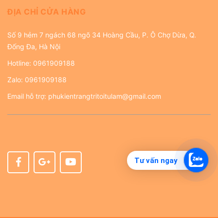
ĐỊA CHỈ CỬA HÀNG
Số 9 hẻm 7 ngách 68 ngõ 34 Hoàng Cầu, P. Ô Chợ Dừa, Q.
Đống Đa, Hà Nội
Hotline:
0961909188
Zalo:
0961909188
Email hỗ trợ:
phukientrangtritoitulam@gmail.com
Tư vấn ngay