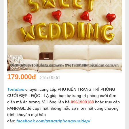
179.000đ
255.000đ
Toitulam
chuyên cung cấp PHỤ KIỆN TRANG TRÍ PHÒNG
CƯỚI ĐẸP - ĐỘC - LẠ giúp bạn tự trang trí phòng cưới đơn
giản mà ấn tượng. Vui lòng liên hệ
0961909188
hoặc truy cập
FANPAGE để cập nhật những mẫu sp mới nhất cùng chương
trình khuyến mại hấp
dẫn:
facebook.com/trangtriphongcuoidep/