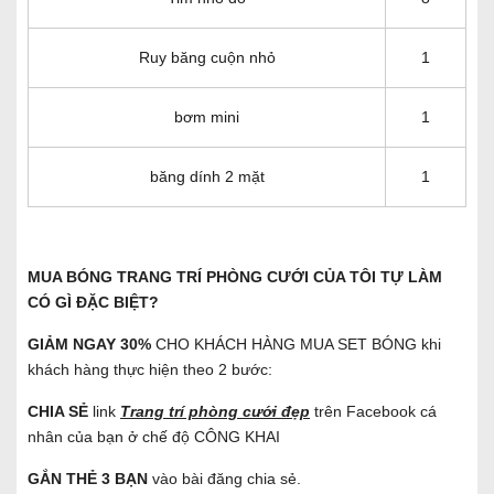
Ruy băng cuộn nhỏ
1
bơm mini
1
băng dính 2 mặt
1
MUA BÓNG TRANG TRÍ
PHÒNG CƯỚI CỦA TÔI TỰ LÀM
CÓ GÌ ĐẶC BIỆT?
GIẢM NGAY 30%
CHO KHÁCH HÀNG MUA SET BÓNG khi
khách hàng thực hiện theo 2 bước:
CHIA SẺ
link
Trang trí phòng cưới đẹp
trên Facebook cá
nhân của bạn ở chế độ CÔNG KHAI
GẮN THẺ 3 BẠN
vào bài đăng chia sẻ.