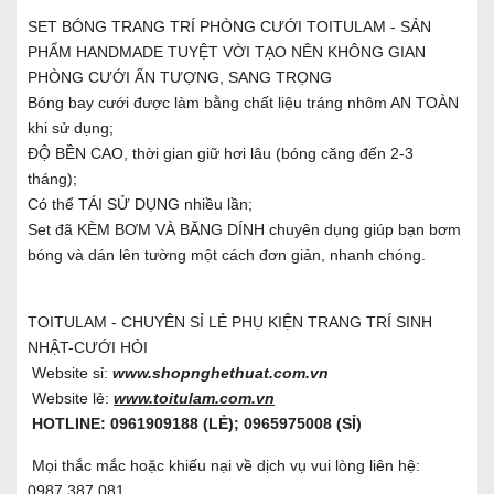
SET BÓNG TRANG TRÍ PHÒNG CƯỚI TOITULAM - SẢN
PHẨM HANDMADE TUYỆT VỜI TẠO NÊN KHÔNG GIAN
PHÒNG CƯỚI ẤN TƯỢNG, SANG TRỌNG
Bóng bay cưới được làm bằng chất liệu tráng nhôm AN TOÀN
khi sử dụng;
ĐỘ BỀN CAO, thời gian giữ hơi lâu (bóng căng đến 2-3
tháng);
Có thể TÁI SỬ DỤNG nhiều lần;
Set đã KÈM BƠM VÀ BĂNG DÍNH chuyên dụng giúp bạn bơm
bóng và dán lên tường một cách đơn giản, nhanh chóng.
TOITULAM - CHUYÊN SỈ LẺ PHỤ KIỆN TRANG TRÍ SINH
NHẬT-CƯỚI HỎI
Website sỉ:
www.shopnghethuat.com.vn
Website lẻ:
www.toitulam.com.vn
HOTLINE: 0961909188 (LẺ); 0965975008 (SỈ)
Mọi thắc mắc hoặc khiếu nại về dịch vụ vui lòng liên hệ:
0987.387.081