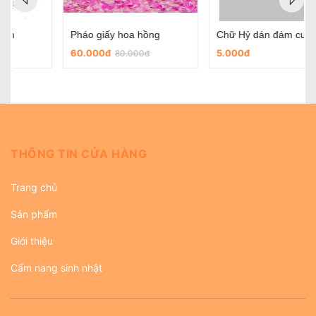
Chữ Hỷ dán đám cưới
Chữ hỷ nỉ tròn có sẵn keo dùng trong ngày cưới
5.000đ
45.000đ
THÔNG TIN CỬA HÀNG
Trang chủ
Sản phẩm
Giới thiệu
Cẩm nang sinh nhật