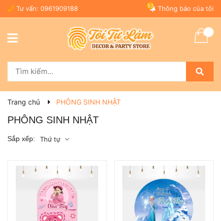
53
Tư vấn:
0961909188
Thông báo của tôi
Trang chủ
PHÔNG SINH NHẬT
PHÔNG SINH NHẬT
Sắp xếp:
Thứ tự