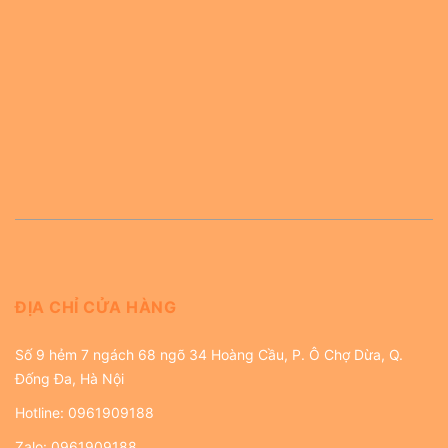
ĐỊA CHỈ CỬA HÀNG
Số 9 hẻm 7 ngách 68 ngõ 34 Hoàng Cầu, P. Ô Chợ Dừa, Q.
Đống Đa, Hà Nội
Hotline:
0961909188
Zalo:
0961909188