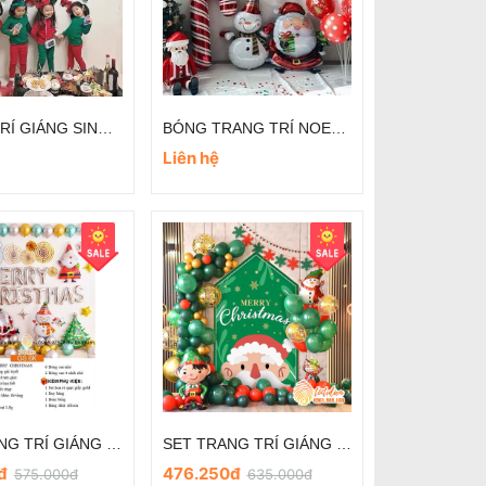
TRANG TRÍ GIÁNG SINH ĐƠN GIẢN TẠI NHÀ
BÓNG TRANG TRÍ NOEL ĐƠN GIẢN TẠI NHÀ
Liên hệ
SET TRANG TRÍ GIÁNG SINH/NOEL GS.6K
SET TRANG TRÍ GIÁNG SINH/NOEL GS.10B
0đ
476.250đ
575.000đ
635.000đ