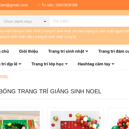
tulam@gmail.com
Tư vấn:
0961909188
Chọn danh mục
hụ kiện trang trí sinh nhật
trang trí sinh nhật cho bé
trang trí sinh nhật người lớ
rang trí sinh nhật sếp
trang trí sinh nhật công ty
 chủ
Giới thiệu
Trang trí sinh nhật
Trang trí đám c
trí dịp lễ
Trang trí lớp học
Hashtag cầm tay
NOEL
BÓNG TRANG TRÍ GIÁNG SINH NOEL