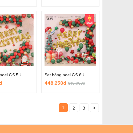
 noel GS.5U
Set bóng noel GS.6U
đ
448.250đ
815.000đ
1
2
3