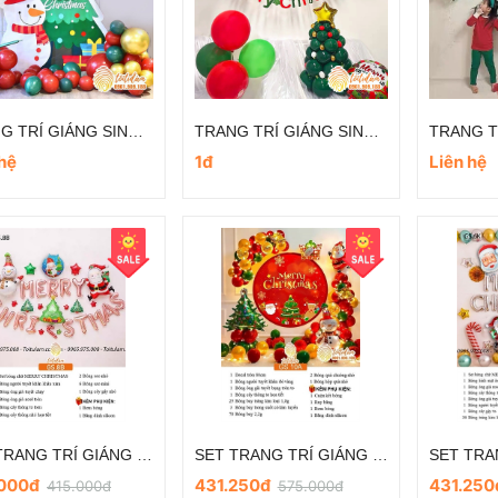
TRANG TRÍ GIÁNG SINH ĐƠN GIẢN TẠI LỚP HỌC
TRANG TRÍ GIÁNG SINH ĐƠN GIẢN TẠI NHÀ
 hệ
1đ
Liên hệ
SET TRANG TRÍ GIÁNG SINH/NOEL GS.8B
SET TRANG TRÍ GIÁNG SINH/NOEL GS.10A
.000đ
431.250đ
431.25
415.000đ
575.000đ