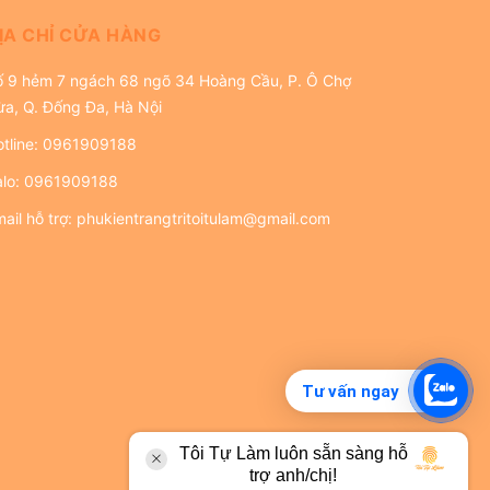
ỊA CHỈ CỬA HÀNG
ố 9 hẻm 7 ngách 68 ngõ 34 Hoàng Cầu, P. Ô Chợ
ừa, Q. Đống Đa, Hà Nội
tline:
0961909188
alo:
0961909188
ail hỗ trợ:
phukientrangtritoitulam@gmail.com
Tư vấn ngay
Tôi Tự Làm luôn sẵn sàng hỗ
trợ anh/chị!