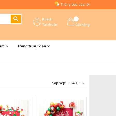
53
Thông báo của tôi
Khách
Tài khoản
Giỏ hàng
n
ưới
Trang trí sự kiện
Sắp xếp:
Thứ tự