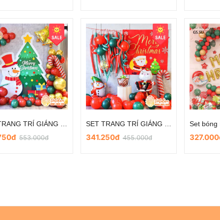
SET TRANG TRÍ GIÁNG SINH/NOEL GS.10F
SET TRANG TRÍ GIÁNG SINH/NOEL GS.10G
Set bóng
.750đ
341.250đ
327.000
553.000đ
455.000đ