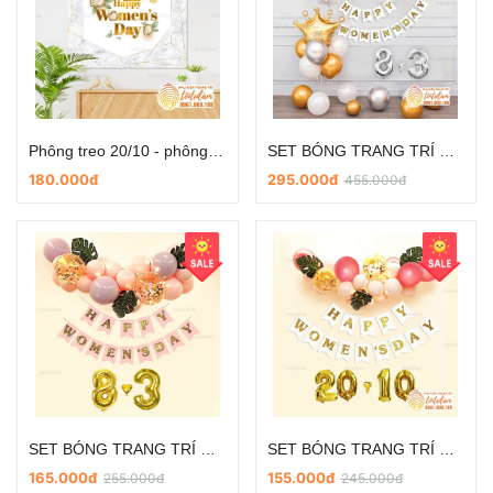
Phông treo 20/10 - phông trang trí treo tường - Thiết kế theo yêu cầu M1
SET BÓNG TRANG TRÍ NGÀY PHỤ NỮ VIỆT NAM 20/10 VÀ 8/3 SD-DL028
180.000đ
295.000đ
455.000đ
SET BÓNG TRANG TRÍ NGÀY PHỤ NỮ VIỆT NAM 20/10 VÀ 8/3 SD-DL026
SET BÓNG TRANG TRÍ NGÀY PHỤ NỮ VIỆT NAM 20/10 và 8/3 SD-DL025
165.000đ
155.000đ
255.000đ
245.000đ