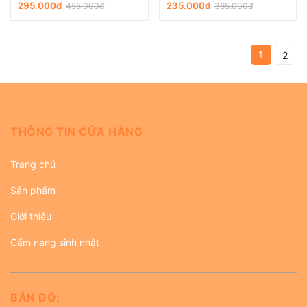
295.000đ
235.000đ
455.000đ
365.000đ
1
2
THÔNG TIN CỬA HÀNG
Trang chủ
Sản phẩm
Giới thiệu
Cẩm nang sinh nhật
BẢN ĐỒ: