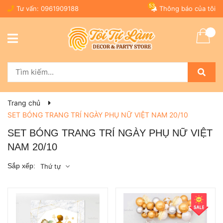
53
Tư vấn:
0961909188
Thông báo của tôi
Trang chủ
SET BÓNG TRANG TRÍ NGÀY PHỤ NỮ VIỆT NAM 20/10
SET BÓNG TRANG TRÍ NGÀY PHỤ NỮ VIỆT
NAM 20/10
Sắp xếp:
Thứ tự