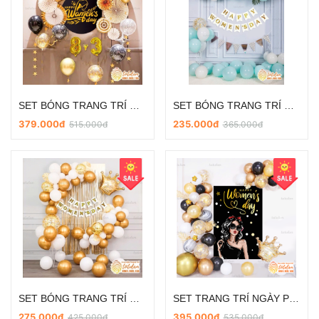
SET BÓNG TRANG TRÍ NGÀY PHỤ NỮ VIỆT NAM 20/10 VÀ 8/3 SD-DL014
SET BÓNG TRANG TRÍ NGÀY PHỤ NỮ VIỆT NAM 20/10 VÀ 8/3 SD-DL003
379.000đ
235.000đ
515.000đ
365.000đ
SET BÓNG TRANG TRÍ NGÀY PHỤ NỮ VIỆT NAM 20/10 VÀ 8/3 SD-DL029
SET TRANG TRÍ NGÀY PHỤ NỮ VIỆT NAM 20/10 VÀ 8/3 SD-DL022
275.000đ
395.000đ
425.000đ
535.000đ