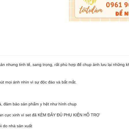
 giản nhưng tinh tế, sang trọng, rất phù hợp để chụp ảnh lưu lại những
hút mọi ánh nhìn vì sự độc đáo và bắt mắt.
ả, đảm bảo sản phẩm y hệt như hình chụp
an cực xinh vì set đã KÈM ĐẦY ĐỦ PHỤ KIỆN HỖ TRỢ
i do nhà sản xuất