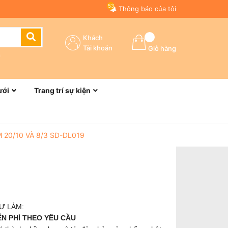
53
Thông báo của tôi
Khách
Tài khoản
Giỏ hàng
n
ưới
Trang trí sự kiện
20/10 VÀ 8/3 SD-DL019
TỰ LÀM:
ỄN PHÍ THEO YÊU CẦU