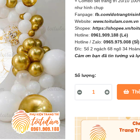
+ Combo set trang trí 20/10 10
như hình chụp
Fanpage:
fb.com/dotrangtrisin
Website:
www.toitulam.com.vn
Shopee:
https://shopee.vn/toi
Hotline:
0961.909.188 (Lẻ)
Hotline / Zalo:
0965.975.008 (SỈ)
Đ/c: Số 2 ngách 68 ngõ 34 Hoàn
Cảm ơn bạn đã tin tưởng và l
Số lượng:
Thê