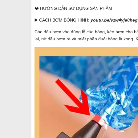
❤️ HƯỚNG DẪN SỬ DỤNG SẢN PHẨM
▶️ CÁCH BƠM BÓNG HÌNH:
youtu.be/vzw4yje0beg
Cho đầu bơm vào đúng lỗ của bóng, kéo bơm cho bón
lại, rút đầu bơm ra và miết phần đuôi bóng là xong. 