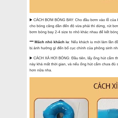
▶️ CÁCH BƠM BÓNG BAY: Cho đầu bơm vào lỗ của bóng
cho bóng căng dần đến độ vừa phải thì dừng, rút bơm
bơm bóng bay 2-4 size to nhỏ khác nhau để kết bón
*** Mách nhỏ khách iu
: Nếu khách iu mới làm lần đ
bị ảnh hưởng gì đến bố cục chính của phông sinh nhật
▶️ CÁCH XẢ HƠI BÓNG: Đầu tiên, lấy ống hút cắm thật
này khá mất thời gian, và nếu ống hút cắm chưa đủ s
hơn nữa nha.