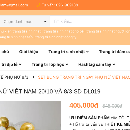
tulam@gmail.com
Tư vấn:
0961909188
Chọn danh mục
hụ kiện trang trí sinh nhật
trang trí sinh nhật cho bé
trang trí sinh nhật người lớ
rang trí sinh nhật sếp
trang trí sinh nhật công ty
 chủ
Giới thiệu
Trang trí sinh nhật
Trang trí đám c
trí dịp lễ
Trang trí lớp học
Hashtag cầm tay
Ế PHỤ NỮ 8/3
SET BÓNG TRANG TRÍ NGÀY PHỤ NỮ VIỆT NAM 
 VIỆT NAM 20/10 VÀ 8/3 SD-DL019
405.000đ
545.000đ
ƯU ĐIỂM SẢN PHẨM
của TÔI 
+
Hỗ trợ tư vấn và
THIẾT KẾ MI