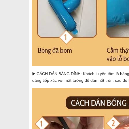
▶️ CÁCH DÁN BĂNG DÍNH: Khách iu yên tâm là băng dí
dàng tiếp xúc với mặt tường để dán nốt tròn, sau đó k