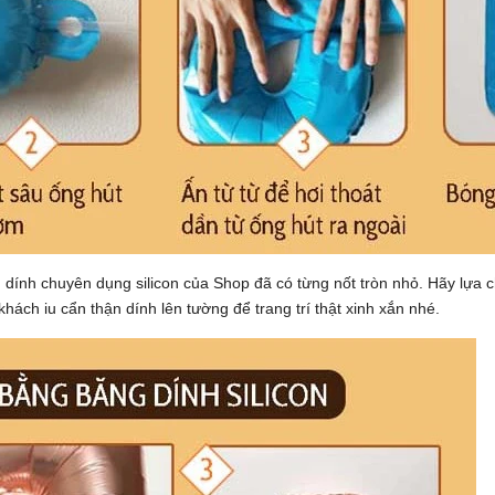
nh chuyên dụng silicon của Shop đã có từng nốt tròn nhỏ. Hãy lựa ch
hách iu cẩn thận dính lên tường để trang trí thật xinh xắn nhé.