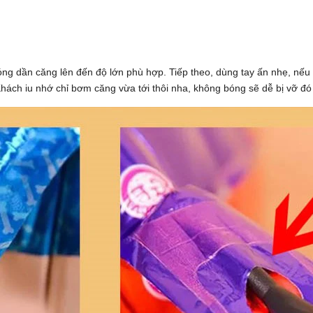
g dần căng lên đến độ lớn phù hợp. Tiếp theo, dùng tay ấn nhẹ, nếu 
Khách iu nhớ chỉ bơm căng vừa tới thôi nha, không bóng sẽ dễ bị vỡ đó