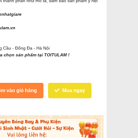
0% thành phần như mô tả, đảm bảo sản phẩm y hệt
hnhatgiare
tulam.vn
g Cầu - Đống Đa - Hà Nội
ựa chọn sản phẩm tại TOITULAM !
m vào giỏ hàng
Mua ngay