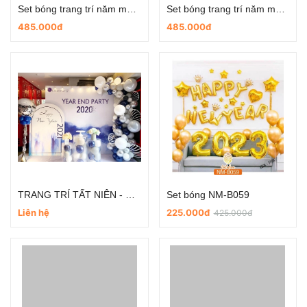
Set bóng trang trí năm mới - trang trí tiệc tất niên NM-P010
Set bóng trang trí năm mới - trang trí tiệc tất niên NM-P002
485.000đ
485.000đ
TRANG TRÍ TẤT NIÊN - NĂM MỚI TRỌN GÓI TG-NM03
Set bóng NM-B059
Liên hệ
225.000đ
425.000đ