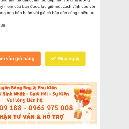
ng ảnh đa dạng, tinh tế, đẹp mắt với chất lượng
kỷ niệm của bạn được lưu giữ một cách vĩnh cửu với
hung ảnh bán buôn với giá cả hấp dẫn cùng nhiều ưu
188
m vào giỏ hàng
Mua ngay