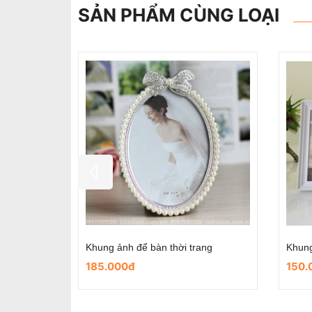
SẢN PHẨM CÙNG LOẠI
Khung ảnh cưới họa tiết LƯỚI TÌNH YÊU mẫu số 7
Khung ảnh cưới họa tiết HOA VĂN mẫu số 4
49.000đ
49.
70.000đ