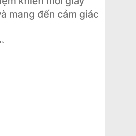
niệm khiến mỗi giây
 và mang đến cảm giác
ẫn.