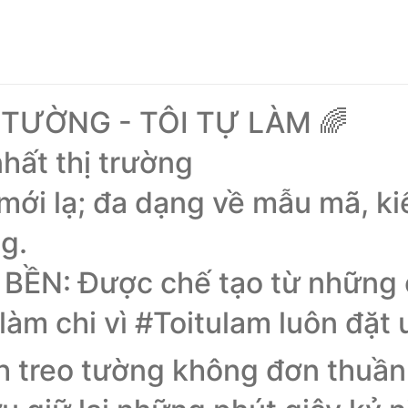
TƯỜNG - TÔI TỰ LÀM 🌈
nhất thị trường
mới lạ; đa dạng về mẫu mã, ki
g.
ỀN: Được chế tạo từ những c
 làm chi vì #Toitulam luôn đặt 
treo tường không đơn thuần là