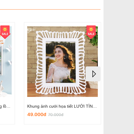
Khung ảnh cưới họa tiết LƯỢN SÓNG mẫu số 5
Khung ảnh cưới họa tiết VIỀN HOA mẫu số 3
49.000đ
49.000
70.000đ