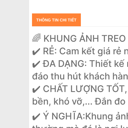
THÔNG TIN CHI TIẾT
🌈 KHUNG ẢNH TREO 
✔️ RẺ: Cam kết giá rẻ 
✔️ ĐA DẠNG: Thiết kế 
đáo thu hút khách hàn
✔️ CHẤT LƯỢNG TỐT, B
bền, khó vỡ,... Đắn đo
✔️ Ý NGHĨA:Khung ảnh 