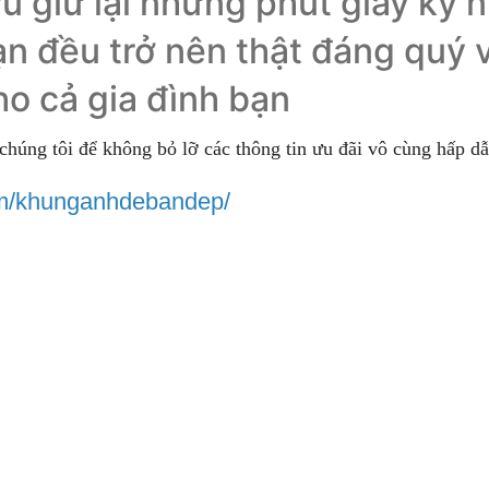
u giữ lại những phút giây kỷ 
ạn đều trở nên thật đáng quý
ho cả gia đình bạn
 chúng tôi để không bỏ lỡ các thông tin ưu đãi vô cùng hấp d
om/khunganhdebandep/