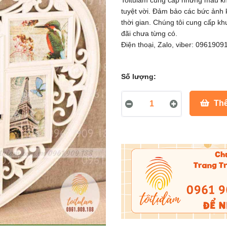
Toitulam cung cấp những mẫu khu
tuyệt vời. Đảm bảo các bức ảnh 
thời gian. Chúng tôi cung cấp k
đãi chưa từng có.
Điện thoại, Zalo, viber: 0961909
Số lượng:
Thê