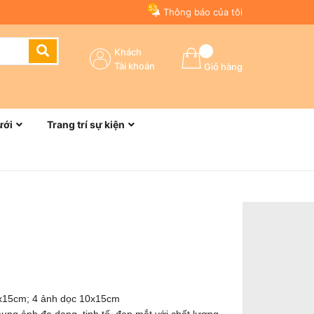
53
Thông báo của tôi
Khách
Tài khoản
Giỏ hàng
n
ưới
Trang trí sự kiện
0x15cm; 4 ảnh dọc 10x15cm