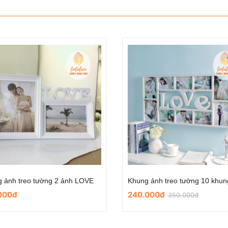
Khung ảnh cưới họa tiết BƯỚM HOA mẫu số 6
000đ
49.000đ
70.000đ
70.000đ