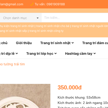
tulam@gmail.com
Tư vấn:
0961909188
Chọn danh mục
hụ kiện trang trí sinh nhật
trang trí sinh nhật cho bé
trang trí sinh nhật người lớ
rang trí sinh nhật sếp
trang trí sinh nhật công ty
 chủ
Giới thiệu
Trang trí sinh nhật
Trang trí đám c
trí dịp lễ
Trang trí lớp học
Hashtag cầm tay
o tường trái tim
350.000đ
Kích thước khung: 53x58cm
Kích thước ảnh: 2 ảnh ngang 1