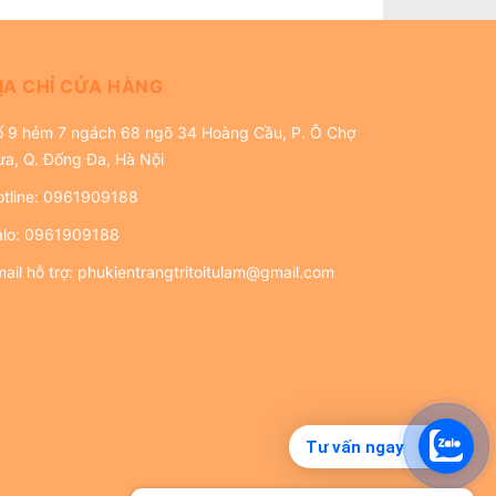
ỊA CHỈ CỬA HÀNG
ố 9 hẻm 7 ngách 68 ngõ 34 Hoàng Cầu, P. Ô Chợ
ừa, Q. Đống Đa, Hà Nội
tline:
0961909188
alo:
0961909188
ail hỗ trợ:
phukientrangtritoitulam@gmail.com
Tư vấn ngay