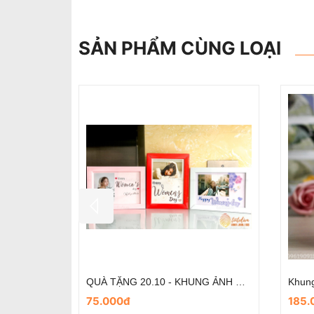
SẢN PHẨM CÙNG LOẠI
Khung ảnh treo tường 9 khung trụ thẳng
Khung ảnh treo tường 9 ảnh hoa văn
400.000đ
400.