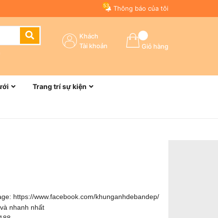
53
Thông báo của tôi
Khách
Tài khoản
Giỏ hàng
n
ưới
Trang trí sự kiện
page:
https://www.facebook.com/khunganhdebandep/
 và nhanh nhất