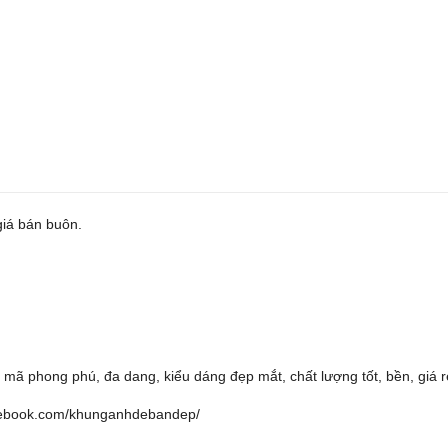
giá bán buôn.
ã phong phú, đa dang, kiểu dáng đẹp mắt, chất lượng tốt, bền, giá rẻ
cebook.com/khunganhdebandep/