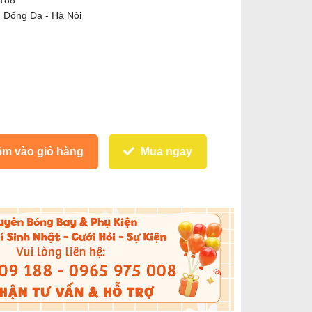
 188
- Đống Đa - Hà Nội
m vào giỏ hàng
Mua ngay