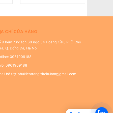
ỊA CHỈ CỬA HÀNG
ố 9 hẻm 7 ngách 68 ngõ 34 Hoàng Cầu, P. Ô Chợ
ừa, Q. Đống Đa, Hà Nội
tline:
0961909188
alo:
0961909188
ail hỗ trợ:
phukientrangtritoitulam@gmail.com