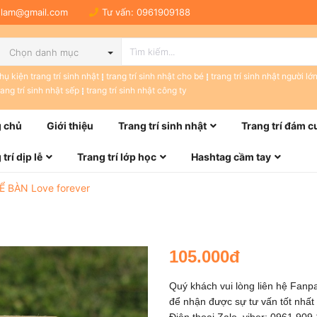
tulam@gmail.com
Tư vấn:
0961909188
Chọn danh mục
hụ kiện trang trí sinh nhật
trang trí sinh nhật cho bé
trang trí sinh nhật người lớ
rang trí sinh nhật sếp
trang trí sinh nhật công ty
 chủ
Giới thiệu
Trang trí sinh nhật
Trang trí đám c
trí dịp lễ
Trang trí lớp học
Hashtag cầm tay
 BÀN Love forever
105.000đ
Quý khách vui lòng liên hệ Fan
để nhận được sự tư vấn tốt nhất