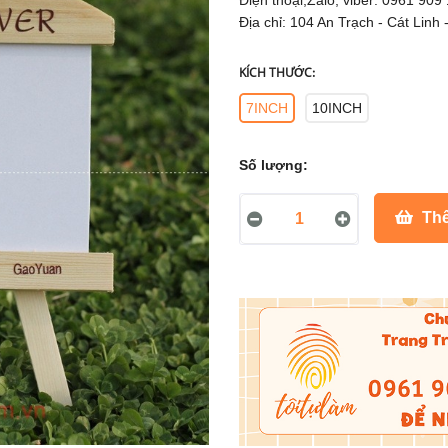
Điện thoại,Zalo, viber: 0961 909
Địa chỉ: 104 An Trạch - Cát Linh 
KÍCH THƯỚC:
7INCH
10INCH
Số lượng:
Thê