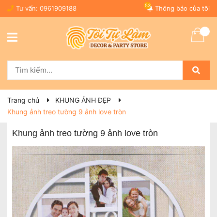
53
Tư vấn:
0961909188
Thông báo của tôi
Trang chủ
KHUNG ẢNH ĐẸP
Khung ảnh treo tường 9 ảnh love tròn
Khung ảnh treo tường 9 ảnh love tròn