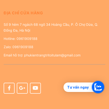
ĐỊA CHỈ CỬA HÀNG
Số 9 hẻm 7 ngách 68 ngõ 34 Hoàng Cầu, P. Ô Chợ Dừa, Q.
Đống Đa, Hà Nội
Hotline:
0961909188
Zalo:
0961909188
Email hỗ trợ:
phukientrangtritoitulam@gmail.com
Tư vấn ngay