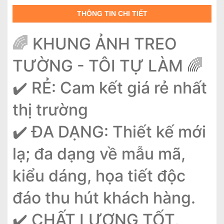
THÔNG TIN CHI TIẾT
🌈 KHUNG ẢNH TREO
TƯỜNG - TÔI TỰ LÀM 🌈
✔️ RẺ: Cam kết giá rẻ nhất
thị trường
✔️ ĐA DẠNG: Thiết kế mới
lạ; đa dạng về mẫu mã,
kiểu dáng, họa tiết độc
đáo thu hút khách hàng.
✔️ CHẤT LƯỢNG TỐT,