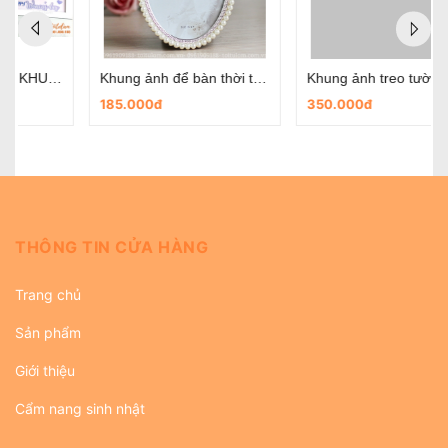
Khung ảnh treo tường trái tim
Khung ảnh treo tường 9 khung trụ thẳng
350.000đ
350.000đ
THÔNG TIN CỬA HÀNG
Trang chủ
Sản phẩm
Giới thiệu
Cẩm nang sinh nhật