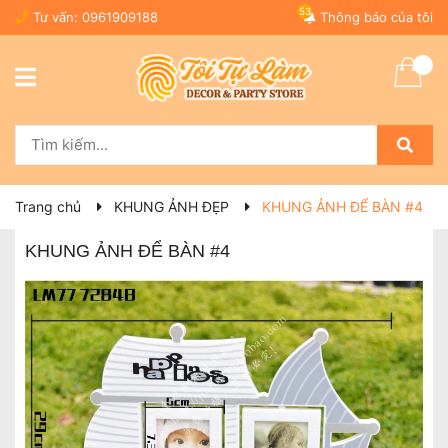
53
Tư vấn:
0961909188
Thông báo của tôi
Trang chủ
KHUNG ẢNH ĐẸP
KHUNG ẢNH ĐỂ BÀN #4
KHUNG ẢNH ĐỂ BÀN #4