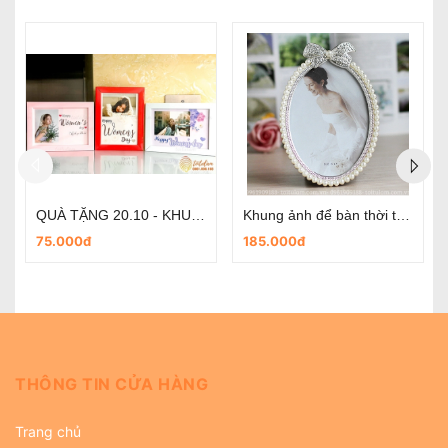
Khung ảnh treo tường trái tim
Khung ảnh treo tường 9 khung trụ thẳng
350.000đ
350.000đ
THÔNG TIN CỬA HÀNG
Trang chủ