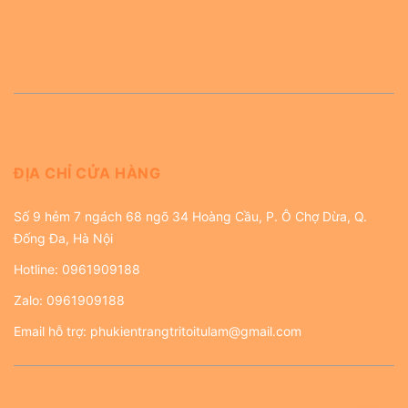
ĐỊA CHỈ CỬA HÀNG
Số 9 hẻm 7 ngách 68 ngõ 34 Hoàng Cầu, P. Ô Chợ Dừa, Q.
Đống Đa, Hà Nội
Hotline:
0961909188
Zalo:
0961909188
Email hỗ trợ:
phukientrangtritoitulam@gmail.com