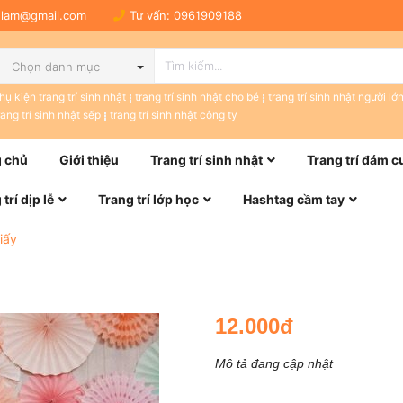
tulam@gmail.com
Tư vấn:
0961909188
Chọn danh mục
hụ kiện trang trí sinh nhật
trang trí sinh nhật cho bé
trang trí sinh nhật người lớ
rang trí sinh nhật sếp
trang trí sinh nhật công ty
 chủ
Giới thiệu
Trang trí sinh nhật
Trang trí đám c
trí dịp lễ
Trang trí lớp học
Hashtag cầm tay
iấy
12.000đ
Mô tả đang cập nhật