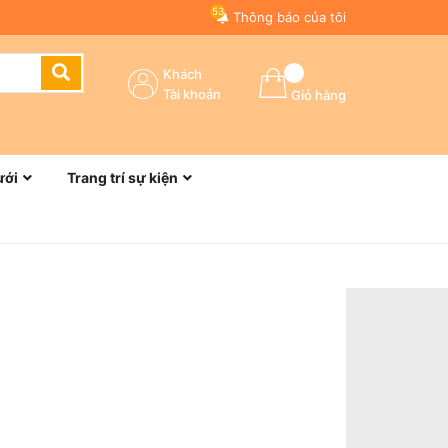
53
Thông báo của tôi
Khách
Tài khoản
Giỏ hàng
n
ưới
Trang trí sự kiện