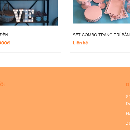
xu giấy
khung lưới hình trái tim
00đ
23.000đ
25.000đ
Ồ:
Đ
S
D
Ho
Z