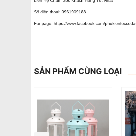
Liên Hệ Chăm Sóc Khách Hàng Tốt Nhất
Số điện thoại: 0961909188
Fanpage:
https://www.facebook.com/phukientoccoda
SẢN PHẨM CÙNG LOẠI