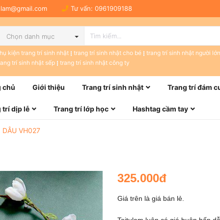
tulam@gmail.com
Tư vấn:
0961909188
Chọn danh mục
hụ kiện trang trí sinh nhật
trang trí sinh nhật cho bé
trang trí sinh nhật người lớ
rang trí sinh nhật sếp
trang trí sinh nhật công ty
 chủ
Giới thiệu
Trang trí sinh nhật
Trang trí đám c
trí dịp lễ
Trang trí lớp học
Hashtag cầm tay
 DÂU VH027
325.000đ
Giá trên là giá bán lẻ.