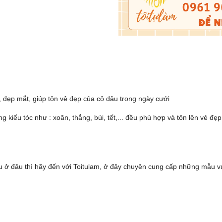
o, đẹp mắt, giúp tôn vẻ đẹp của cô dâu trong ngày cưới
g kiểu tóc như : xoăn, thẳng, búi, tết,... đều phù hợp và tôn lên vẻ đ
u ở đâu thì hãy đến với Toitulam, ở đây chuyên cung cấp những mẫu v