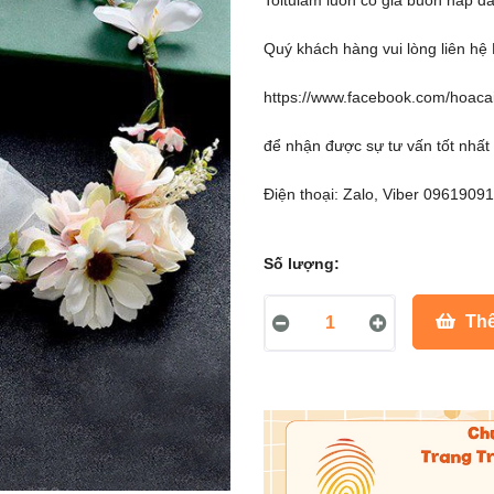
Toitulam luôn có giá buôn hấp dâ
Quý khách hàng vui lòng liên h
https://www.facebook.com/hoacai
để nhận được sự tư vấn tốt nhất
Điện thoại: Zalo, Viber 0961909
Số lượng:
Thê