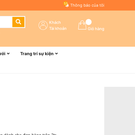
53
Thông báo của tôi
Khách
Tài khoản
Giỏ hàng
n
ưới
Trang trí sự kiện