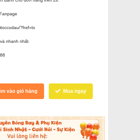
̃n dành cho đơn hàng trên 2tr.
ệ Fanpage
toccodau/?fref=ts
 và nhanh nhất.
188
m vào giỏ hàng
Mua ngay