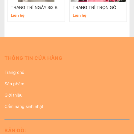
DỊCH VỤ TRANG TRÍ TRỌN GÓI NGÀY QUỐC TẾ PHỤ NỮ 8/3
TRANG TRÍ TRỌN GÓI 8/3 SANG TRỌNG TẠI CÔNG TY
Liên hệ
Liên hệ
THÔNG TIN CỬA HÀNG
Trang chủ
Sản phẩm
Giới thiệu
Cẩm nang sinh nhật
BẢN ĐỒ: