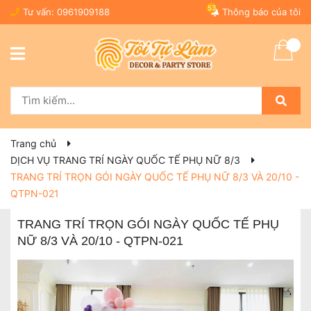
53
Tư vấn:
0961909188
Thông báo của tôi
Trang chủ
DỊCH VỤ TRANG TRÍ NGÀY QUỐC TẾ PHỤ NỮ 8/3
TRANG TRÍ TRỌN GÓI NGÀY QUỐC TẾ PHỤ NỮ 8/3 VÀ 20/10 -
QTPN-021
TRANG TRÍ TRỌN GÓI NGÀY QUỐC TẾ PHỤ
NỮ 8/3 VÀ 20/10 - QTPN-021