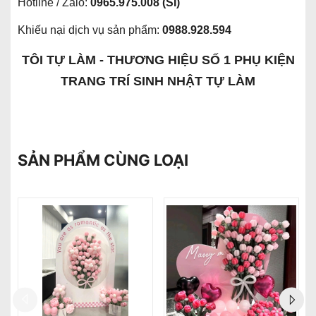
Hotline / Zalo:
0965.975.008 (SỈ)
Khiếu nại dịch vụ sản phẩm:
0988.928.594
TÔI TỰ LÀM - THƯƠNG HIỆU SỐ 1 PHỤ KIỆN
TRANG TRÍ SINH NHẬT TỰ LÀM
SẢN PHẨM CÙNG LOẠI