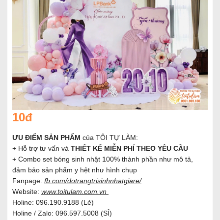
10đ
ƯU ĐIỂM SẢN PHẨM
của TÔI TỰ LÀM:
+
Hỗ trợ tư vấn và
THIẾT KẾ MIỄN PHÍ THEO YÊU CẦU
+ Combo set bóng sinh nhật 100% thành phần như mô tả,
đảm bảo sản phẩm y hệt như hình chụp
Fanpage:
fb.com/dotrangtrisinhnhatgiare/
Website:
www.toitulam.com.vn
Holine: 096.190.9188 (Lẻ)
Holine / Zalo: 096.597.5008 (SỈ)