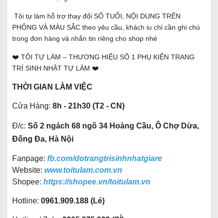
Tôi tự làm hỗ trợ thay đổi SỐ TUỔI, NỘI DUNG TRÊN
PHÔNG VÀ MÀU SẮC theo yêu cầu, khách iu chỉ cần ghi chú
trong đơn hàng và nhắn tin riêng cho shop nhé
❤️ TÔI TỰ LÀM – THƯƠNG HIỆU SỐ 1 PHỤ KIỆN TRANG
TRÍ SINH NHẬT TỰ LÀM ❤️
THỜI GIAN LÀM VIỆC
Cửa Hàng:
8h - 21h30 (T2 - CN)
Đ/c:
Số 2 ngách 68 ngõ 34 Hoàng Cầu, Ô Chợ Dừa,
Đống Đa, Hà Nội
Fanpage:
fb.com/dotrangtrisinhnhatgiare
Website:
www.toitulam.com.vn
Shopee:
https://shopee.vn/toitulam.vn
Hotline:
0961.909.188 (Lẻ)