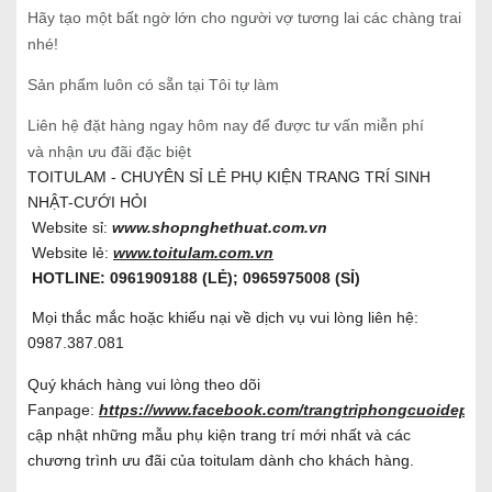
Hãy tạo một bất ngờ lớn cho người vợ tương lai các chàng trai
nhé!
Sản phẩm luôn có sẵn tại Tôi tự làm
Liên hệ đặt hàng ngay hôm nay để được tư vấn miễn phí
và nhận ưu đãi đặc biệt
TOITULAM - CHUYÊN SỈ LẺ PHỤ KIỆN TRANG TRÍ SINH
NHẬT-CƯỚI HỎI
Website sỉ:
www.shopnghethuat.com.vn
Website lẻ:
www.toitulam.com.vn
HOTLINE: 0961909188 (LẺ); 0965975008 (SỈ)
Mọi thắc mắc hoặc khiếu nại về dịch vụ vui lòng liên hệ:
0987.387.081
Quý khách hàng vui lòng theo dõi
Fanpage:
https://www.facebook.com/trangtriphongcuoidep/
đ
cập nhật những mẫu phụ kiện trang trí mới nhất và các
chương trình ưu đãi của toitulam dành cho khách hàng.