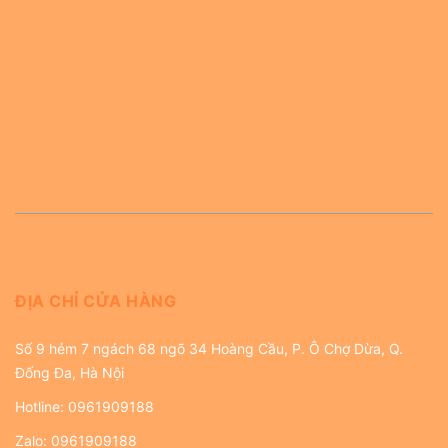
ĐỊA CHỈ CỬA HÀNG
Số 9 hẻm 7 ngách 68 ngõ 34 Hoàng Cầu, P. Ô Chợ Dừa, Q.
Đống Đa, Hà Nội
Hotline:
0961909188
Zalo:
0961909188