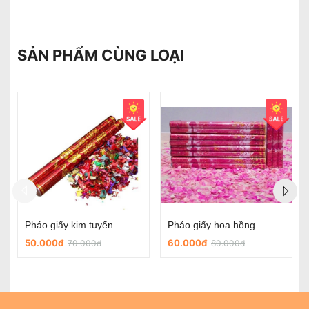
SẢN PHẨM CÙNG LOẠI
Chữ Hỷ dán đám cưới
Chữ hỷ nỉ tròn có sẵn keo dùng trong ngày cưới
5.000đ
45.000đ