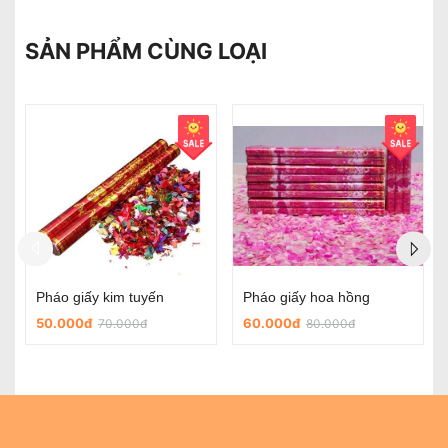
SẢN PHẨM CÙNG LOẠI
Chữ Hỷ dán đám cưới
Chữ hỷ nỉ tròn có sẵn keo dùng trong ngày cưới
5.000đ
45.000đ