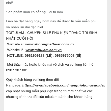
nhé!
Sản phẩm luôn có sẵn tại Tôi tự làm
Liên hệ đặt hàng ngay hôm nay để được tư vấn miễn phí
và nhận ưu đãi đặc biệt
TOITULAM - CHUYÊN SỈ LẺ PHỤ KIỆN TRANG TRÍ SINH
NHẬT-CƯỚI HỎI
Website sỉ:
www.shopnghethuat.com.vn
Website lẻ:
www.toitulam.com.vn
HOTLINE: 0961909188 (LẺ); 0965975008 (SỈ)
Mọi thắc mắc hoặc khiếu nại về dịch vụ vui lòng liên hệ:
0987.387.081
Quý khách hàng vui lòng theo dõi
Fanpage:
https://www.facebook.com/trangtriphongcuoidep/
đ
cập nhật những mẫu phụ kiện trang trí mới nhất và các
chương trình ưu đãi của toitulam dành cho khách hàng.