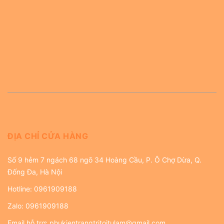
ĐỊA CHỈ CỬA HÀNG
Số 9 hẻm 7 ngách 68 ngõ 34 Hoàng Cầu, P. Ô Chợ Dừa, Q.
Đống Đa, Hà Nội
Hotline:
0961909188
Zalo:
0961909188
Email hỗ trợ:
phukientrangtritoitulam@gmail.com