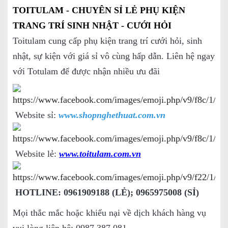
TOITULAM - CHUYÊN SỈ LẺ PHỤ KIỆN
TRANG TRÍ SINH NHẬT - CƯỚI HỎI
Toitulam cung cấp phụ kiện trang trí cưới hỏi, sinh
nhật, sự kiện với giá sỉ vô cùng hấp dẫn. Liên hệ ngay
với Totulam để được nhận nhiều ưu đãi
Website sỉ:
www.shopnghethuat.com.vn
Website lẻ:
www.toitulam.com.vn
HOTLINE: 0961909188 (LẺ); 0965975008 (SỈ)
Mọi thắc mắc hoặc khiếu nại về dịch khách hàng vụ
vui lòng liên hệ: 0987.387.081