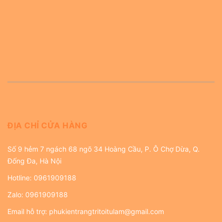
ĐỊA CHỈ CỬA HÀNG
Số 9 hẻm 7 ngách 68 ngõ 34 Hoàng Cầu, P. Ô Chợ Dừa, Q.
Đống Đa, Hà Nội
Hotline:
0961909188
Zalo:
0961909188
Email hỗ trợ:
phukientrangtritoitulam@gmail.com