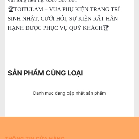
🏆TOITULAM – VUA PHỤ KIỆN TRANG TRÍ
SINH NHẬT, CƯỚI HỎI, SỰ KIỆN RẤT HÂN
HẠNH ĐƯỢC PHỤC VỤ QUÝ KHÁCH🏆
SẢN PHẨM CÙNG LOẠI
Danh mục đang cập nhật sản phẩm
THÔNG TIN CỬA HÀNG