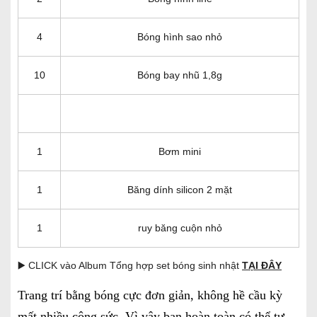
4
Bóng hình sao nhỏ
10
Bóng bay nhũ 1,8g
1
Bơm mini
1
Băng dính silicon 2 mặt
1
ruy băng cuộn nhỏ
▶️ CLICK vào Album Tổng hợp set bóng sinh nhật
TẠI ĐÂY
Trang trí
bằng bóng cực đơn giản, không hề cầu kỳ
mất nhiều công sức. Vì vậy bạn hoàn toàn có thể tự