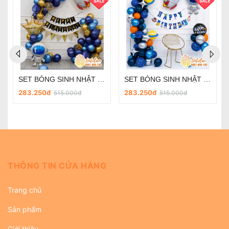
SET BÓNG SINH NHẬT - CHỦ ĐỀ PHI HÀNH GIA SD-R030
SET BÓNG SINH NHẬT - CHỦ ĐỀ PHI HÀNH GIA SD-R018
283.250đ
283.250đ
515.000đ
515.000đ
THÔNG TIN CỬA HÀNG
Trang chủ
Sản phẩm
Giới thiệu