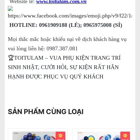
Website lẻ:
www.toitulam.com.vn
HOTLINE: 0961909188 (LẺ); 0965975008 (SỈ)
Mọi thắc mắc hoặc khiếu nại về dịch khách hàng vụ
vui lòng liên hệ: 0987.387.081
🏆TOITULAM – VUA PHỤ KIỆN TRANG TRÍ
SINH NHẬT, CƯỚI HỎI, SỰ KIỆN RẤT HÂN
HẠNH ĐƯỢC PHỤC VỤ QUÝ KHÁCH
SẢN PHẨM CÙNG LOẠI