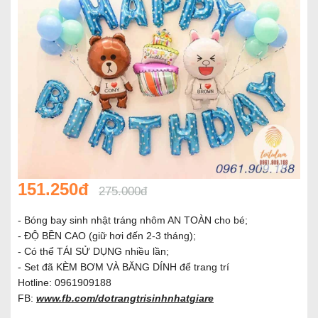
151.250đ
275.000đ
- Bóng bay sinh nhật tráng nhôm AN TOÀN cho bé;
- ĐỘ BỀN CAO (giữ hơi đến 2-3 tháng);
- Có thể TÁI SỬ DỤNG nhiều lần;
- Set đã KÈM BƠM VÀ BĂNG DÍNH để trang trí
Hotline: 0961909188
FB:
www.fb.com/dotrangtrisinhnhatgiare