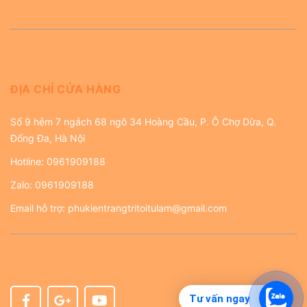
ĐỊA CHỈ CỬA HÀNG
Số 9 hẻm 7 ngách 68 ngõ 34 Hoàng Cầu, P. Ô Chợ Dừa, Q.
Đống Đa, Hà Nội
Hotline:
0961909188
Zalo:
0961909188
Email hỗ trợ:
phukientrangtritoitulam@gmail.com
Tư vấn ngay