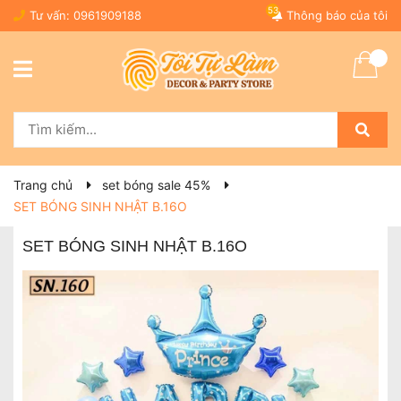
53
Tư vấn:
0961909188
Thông báo của tôi
Trang chủ
set bóng sale 45%
SET BÓNG SINH NHẬT B.16O
SET BÓNG SINH NHẬT B.16O