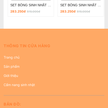
SET BÓNG SINH NHẬT - CHỦ ĐỀ PHI HÀNH GIA SD-R030
SET BÓNG SINH NHẬT - CHỦ ĐỀ PHI HÀNH GIA SD-R018
283.250đ
283.250đ
515.000đ
515.000đ
THÔNG TIN CỬA HÀNG
Trang chủ
Sản phẩm
Giới thiệu
Cẩm nang sinh nhật
BẢN ĐỒ: