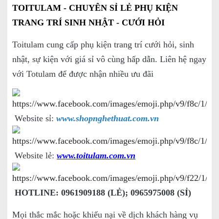
TOITULAM - CHUYÊN SỈ LẺ PHỤ KIỆN
TRANG TRÍ SINH NHẬT - CƯỚI HỎI
Toitulam cung cấp phụ kiện trang trí cưới hỏi, sinh
nhật, sự kiện với giá sỉ vô cùng hấp dẫn. Liên hệ ngay
với Totulam để được nhận nhiều ưu đãi
Website sỉ:
www.shopnghethuat.com.vn
Website lẻ:
www.toitulam.com.vn
HOTLINE: 0961909188 (LẺ); 0965975008 (SỈ)
Mọi thắc mắc hoặc khiếu nại về dịch khách hàng vụ