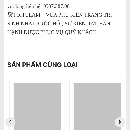
vui lòng liên hệ: 0987.387.081
🏆TOITULAM – VUA PHỤ KIỆN TRANG TRÍ
SINH NHẬT, CƯỚI HỎI, SỰ KIỆN RẤT HÂN
HẠNH ĐƯỢC PHỤC VỤ QUÝ KHÁCH
SẢN PHẨM CÙNG LOẠI