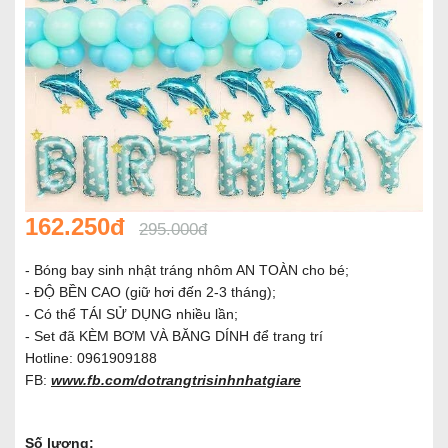
162.250đ
295.000đ
- Bóng bay sinh nhật tráng nhôm AN TOÀN cho bé;
- ĐỘ BỀN CAO (giữ hơi đến 2-3 tháng);
- Có thể TÁI SỬ DỤNG nhiều lần;
- Set đã KÈM BƠM VÀ BĂNG DÍNH để trang trí
Hotline: 0961909188
FB:
www.fb.com/dotrangtrisinhnhatgiare
Số lượng: