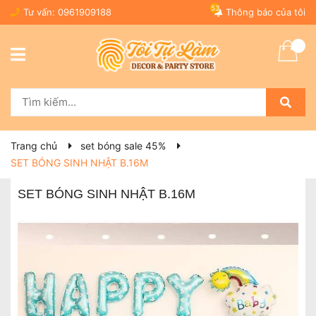
53
Tư vấn:
0961909188
Thông báo của tôi
Trang chủ
set bóng sale 45%
SET BÓNG SINH NHẬT B.16M
SET BÓNG SINH NHẬT B.16M