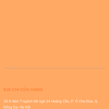
ĐỊA CHỈ CỬA HÀNG
Số 9 hẻm 7 ngách 68 ngõ 34 Hoàng Cầu, P. Ô Chợ Dừa, Q.
Đống Đa, Hà Nội