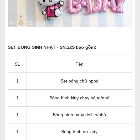
SET BÓNG SINH NHẬT - SN.12S bao gồm:
SL
Tên
1
Set bóng chữ hpbd
1
Bóng hình kitty chạy bộ to/nhỏ
1
Bóng hình baby doll to/nhỏ
1
Bóng hình nơ lady