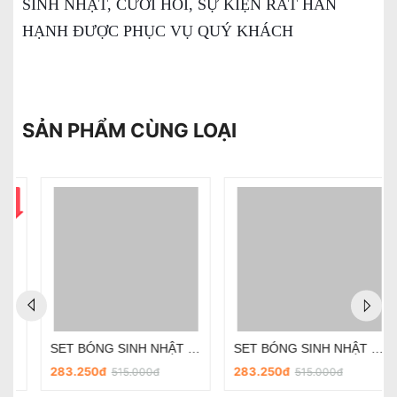
SINH NHẬT, CƯỚI HỎI, SỰ KIỆN RẤT HÂN
HẠNH ĐƯỢC PHỤC VỤ QUÝ KHÁCH
SẢN PHẨM CÙNG LOẠI
SET BÓNG SINH NHẬT - CHỦ ĐỀ PHI HÀNH GIA SD-R030
SET BÓNG SINH NHẬT - CHỦ ĐỀ PHI HÀNH GIA SD-R018
283.250đ
283.250đ
515.000đ
515.000đ