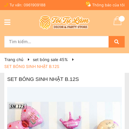
53
Tư vấn:
0961909188
Thông báo của tôi
Trang chủ
set bóng sale 45%
SET BÓNG SINH NHẬT B.12S
SET BÓNG SINH NHẬT B.12S