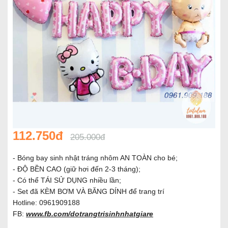
112.750đ
205.000đ
- Bóng bay sinh nhật tráng nhôm AN TOÀN cho bé;
- ĐỘ BỀN CAO (giữ hơi đến 2-3 tháng);
- Có thể TÁI SỬ DỤNG nhiều lần;
- Set đã KÈM BƠM VÀ BĂNG DÍNH để trang trí
Hotline: 0961909188
FB:
www.fb.com/dotrangtrisinhnhatgiare