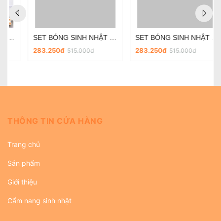
SET BÓNG SINH NHẬT - CHỦ ĐỀ PHI HÀNH GIA SD-R030
SET BÓNG SINH NHẬT - CHỦ ĐỀ PHI HÀNH GIA SD-R018
283.250đ
283.250đ
515.000đ
515.000đ
THÔNG TIN CỬA HÀNG
Trang chủ
Sản phẩm
Giới thiệu
Cẩm nang sinh nhật