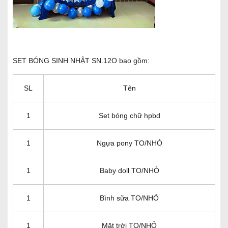
SET BÓNG SINH NHẬT SN.12O bao gồm:
SL
Tên
1
Set bóng chữ hpbd
1
Ngựa pony TO/NHỎ
1
Baby doll TO/NHỎ
1
Bình sữa TO/NHỎ
1
Mặt trời TO/NHỎ