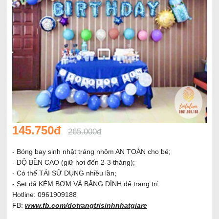
145.750đ
265.000đ
- Bóng bay sinh nhật tráng nhôm AN TOÀN cho bé;
- ĐỘ BỀN CAO (giữ hơi đến 2-3 tháng);
- Có thể TÁI SỬ DỤNG nhiều lần;
- Set đã KÈM BƠM VÀ BĂNG DÍNH để trang trí
Hotline: 0961909188
FB:
www.fb.com/dotrangtrisinhnhatgiare