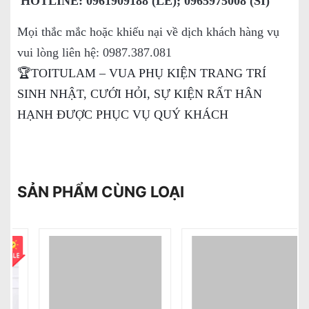
HOTLINE: 0961909188 (LẺ); 0965975008 (SỈ)
Mọi thắc mắc hoặc khiếu nại về dịch khách hàng vụ
vui lòng liên hệ: 0987.387.081
🏆TOITULAM – VUA PHỤ KIỆN TRANG TRÍ
SINH NHẬT, CƯỚI HỎI, SỰ KIỆN RẤT HÂN
HẠNH ĐƯỢC PHỤC VỤ QUÝ KHÁCH
SẢN PHẨM CÙNG LOẠI