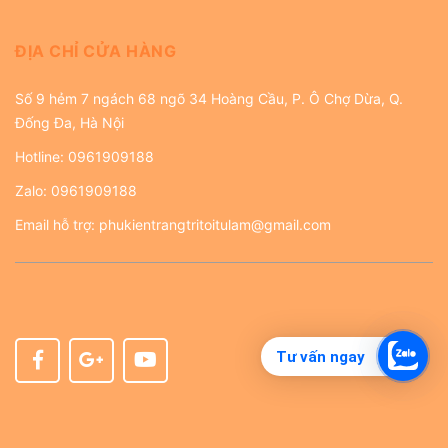
ĐỊA CHỈ CỬA HÀNG
Số 9 hẻm 7 ngách 68 ngõ 34 Hoàng Cầu, P. Ô Chợ Dừa, Q.
Đống Đa, Hà Nội
Hotline:
0961909188
Zalo:
0961909188
Email hỗ trợ:
phukientrangtritoitulam@gmail.com
Tư vấn ngay