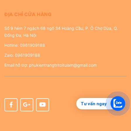
ĐỊA CHỈ CỬA HÀNG
Số 9 hẻm 7 ngách 68 ngõ 34 Hoàng Cầu, P. Ô Chợ Dừa, Q.
Đống Đa, Hà Nội
Hotline:
0961909188
Zalo:
0961909188
Email hỗ trợ:
phukientrangtritoitulam@gmail.com
Tư vấn ngay