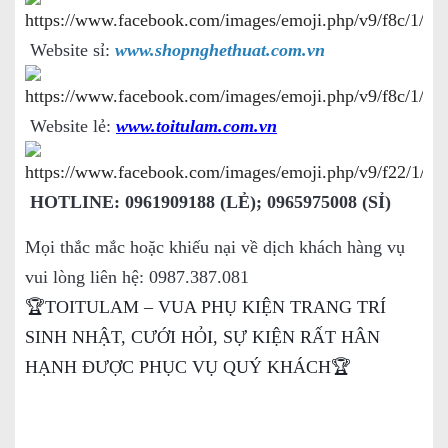
Website sỉ:
www.shopnghethuat.com.vn
Website lẻ:
www.toitulam.com.vn
HOTLINE: 0961909188 (LẺ); 0965975008 (SỈ)
Mọi thắc mắc hoặc khiếu nại về dịch khách hàng vụ
vui lòng liên hệ: 0987.387.081
🏆TOITULAM – VUA PHỤ KIỆN TRANG TRÍ
SINH NHẬT, CƯỚI HỎI, SỰ KIỆN RẤT HÂN
HẠNH ĐƯỢC PHỤC VỤ QUÝ KHÁCH🏆