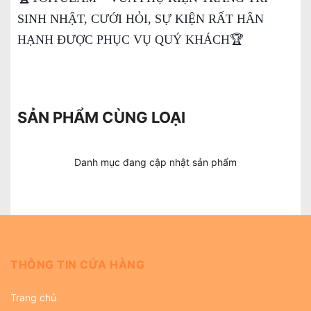
SINH NHẬT, CƯỚI HỎI, SỰ KIỆN RẤT HÂN
HẠNH ĐƯỢC PHỤC VỤ QUÝ KHÁCH🏆
SẢN PHẨM CÙNG LOẠI
Danh mục đang cập nhật sản phẩm
THÔNG TIN CỬA HÀNG
Trang chủ