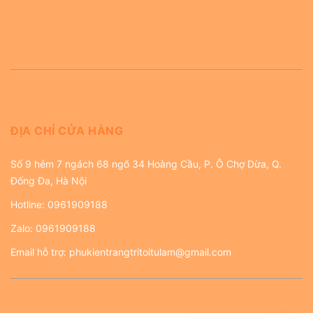
ĐỊA CHỈ CỬA HÀNG
Số 9 hẻm 7 ngách 68 ngõ 34 Hoàng Cầu, P. Ô Chợ Dừa, Q.
Đống Đa, Hà Nội
Hotline:
0961909188
Zalo:
0961909188
Email hỗ trợ:
phukientrangtritoitulam@gmail.com