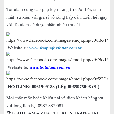
Toitulam cung cấp phụ kiện trang trí cưới hỏi, sinh
nhật, sự kiện với giá sỉ vô cùng hấp dẫn. Liên hệ ngay
với Totulam để được nhận nhiều ưu đãi
Website sỉ:
www.shopnghethuat.com.vn
Website lẻ:
www.toitulam.com.vn
HOTLINE: 0961909188 (LẺ); 0965975008 (SỈ)
Mọi thắc mắc hoặc khiếu nại về dịch khách hàng vụ
vui lòng liên hệ: 0987.387.081
🏆TOITULAM – VUA PHỤ KIỆN TRANG TRÍ