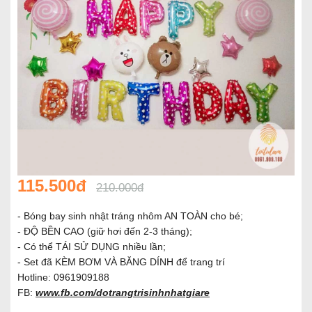
115.500đ
210.000đ
- Bóng bay sinh nhật tráng nhôm AN TOÀN cho bé;
- ĐỘ BỀN CAO (giữ hơi đến 2-3 tháng);
- Có thể TÁI SỬ DỤNG nhiều lần;
- Set đã KÈM BƠM VÀ BĂNG DÍNH để trang trí
Hotline: 0961909188
FB:
www.fb.com/dotrangtrisinhnhatgiare