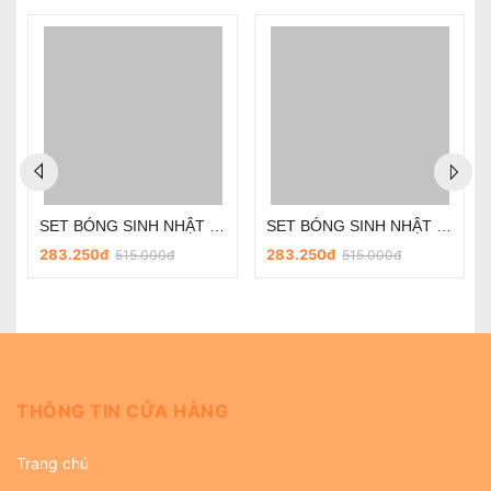
SET BÓNG SINH NHẬT - CHỦ ĐỀ PHI HÀNH GIA SD-R030
SET BÓNG SINH NHẬT - CHỦ ĐỀ PHI HÀNH GIA SD-R018
283.250đ
283.250đ
515.000đ
515.000đ
THÔNG TIN CỬA HÀNG
Trang chủ