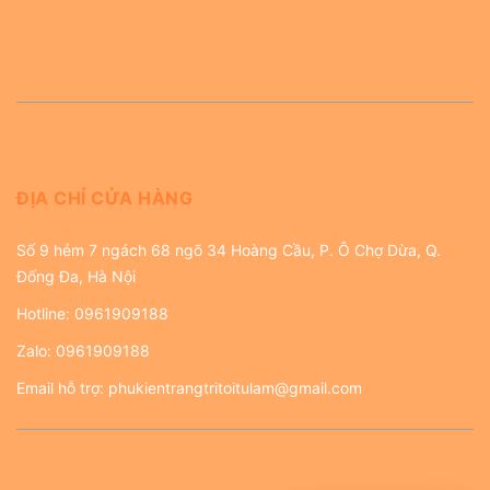
ĐỊA CHỈ CỬA HÀNG
Số 9 hẻm 7 ngách 68 ngõ 34 Hoàng Cầu, P. Ô Chợ Dừa, Q.
Đống Đa, Hà Nội
Hotline:
0961909188
Zalo:
0961909188
Email hỗ trợ:
phukientrangtritoitulam@gmail.com