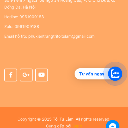
Số 9 hẻm 7 ngách 68 ngõ 34 Hoàng Cầu, P. Ô Chợ Dừa, Q.
Đống Đa, Hà Nội
Hotline:
0961909188
Zalo:
0961909188
Email hỗ trợ:
phukientrangtritoitulam@gmail.com
Tư vấn ngay
Copyright © 2025 Tôi Tự Làm. All rights reserved.
Cung cấp bởi
Sapo