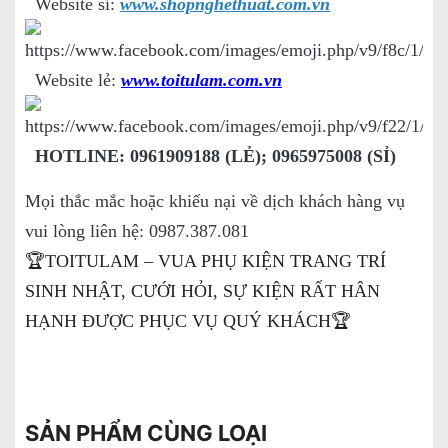
Website sỉ:
www.shopnghethuat.com.vn
Website lẻ:
www.toitulam.com.vn
HOTLINE: 0961909188 (LẺ); 0965975008 (SỈ)
Mọi thắc mắc hoặc khiếu nại về dịch khách hàng vụ
vui lòng liên hệ: 0987.387.081
🏆TOITULAM – VUA PHỤ KIỆN TRANG TRÍ
SINH NHẬT, CƯỚI HỎI, SỰ KIỆN RẤT HÂN
HẠNH ĐƯỢC PHỤC VỤ QUÝ KHÁCH🏆
SẢN PHẨM CÙNG LOẠI