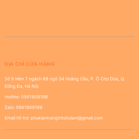
ĐỊA CHỈ CỬA HÀNG
Số 9 hẻm 7 ngách 68 ngõ 34 Hoàng Cầu, P. Ô Chợ Dừa, Q.
Đống Đa, Hà Nội
Hotline:
0961909188
Zalo:
0961909188
Email hỗ trợ:
phukientrangtritoitulam@gmail.com