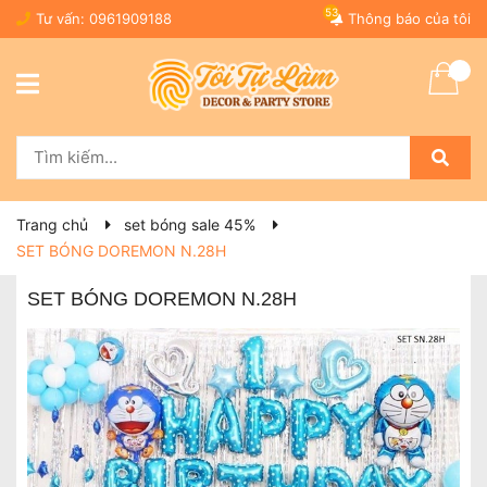
53
Tư vấn:
0961909188
Thông báo của tôi
Trang chủ
set bóng sale 45%
SET BÓNG DOREMON N.28H
SET BÓNG DOREMON N.28H