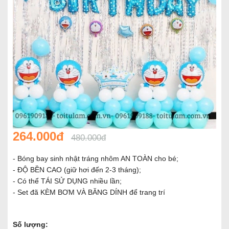
264.000đ
480.000đ
- Bóng bay sinh nhật tráng nhôm AN TOÀN cho bé;
- ĐỘ BỀN CAO (giữ hơi đến 2-3 tháng);
- Có thể TÁI SỬ DỤNG nhiều lần;
- Set đã KÈM BƠM VÀ BĂNG DÍNH để trang trí
Số lượng: