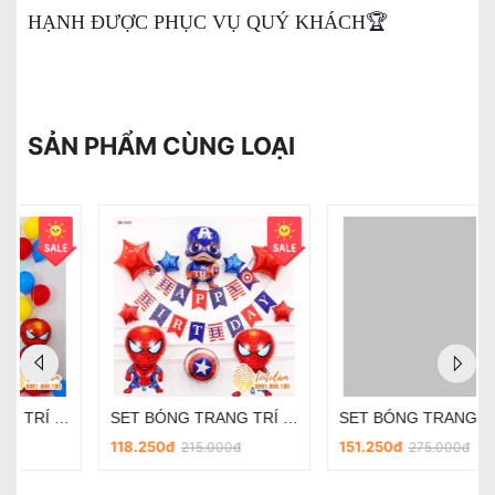
HẠNH ĐƯỢC PHỤC VỤ QUÝ KHÁCH🏆
SẢN PHẨM CÙNG LOẠI
SET BÓNG TRANG TRÍ SINH NHẬT BÉ TRAI CHỦ ĐỀ SIÊU NHÂN, ANH HÙNG SD-J005
Set dây SD-J011
151.250đ
239.250đ
275.000đ
435.000đ