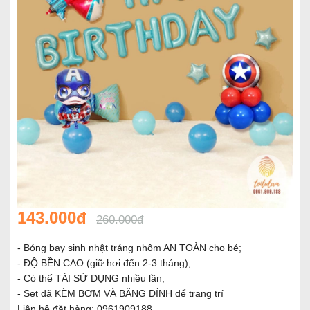
143.000đ
260.000đ
- Bóng bay sinh nhật tráng nhôm AN TOÀN cho bé;
- ĐỘ BỀN CAO (giữ hơi đến 2-3 tháng);
- Có thể TÁI SỬ DỤNG nhiều lần;
- Set đã KÈM BƠM VÀ BĂNG DÍNH để trang trí
Liên hệ đặt hàng: 0961909188