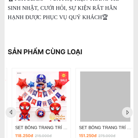
SINH NHẬT, CƯỚI HỎI, SỰ KIỆN RẤT HÂN
HẠNH ĐƯỢC PHỤC VỤ QUÝ KHÁCH🏆
SẢN PHẨM CÙNG LOẠI
SET BÓNG TRANG TRÍ SINH NHẬT BÉ TRAI CHỦ ĐỀ SIÊU NHÂN, ANH HÙNG SD-J005
Set dây SD-J011
151.250đ
239.250đ
275.000đ
435.000đ