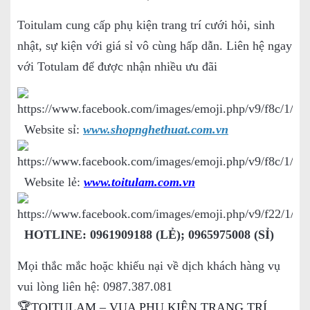
Toitulam cung cấp phụ kiện trang trí cưới hỏi, sinh
nhật, sự kiện với giá sỉ vô cùng hấp dẫn. Liên hệ ngay
với Totulam để được nhận nhiều ưu đãi
Website sỉ:
www.shopnghethuat.com.vn
Website lẻ:
www.toitulam.com.vn
HOTLINE: 0961909188 (LẺ); 0965975008 (SỈ)
Mọi thắc mắc hoặc khiếu nại về dịch khách hàng vụ
vui lòng liên hệ: 0987.387.081
🏆TOITULAM – VUA PHỤ KIỆN TRANG TRÍ