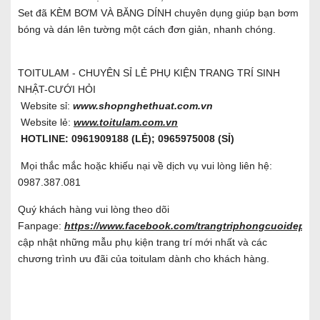
Set đã KÈM BƠM VÀ BĂNG DÍNH chuyên dụng giúp bạn bơm
bóng và dán lên tường một cách đơn giản, nhanh chóng.
TOITULAM - CHUYÊN SỈ LẺ PHỤ KIỆN TRANG TRÍ SINH
NHẬT-CƯỚI HỎI
Website sỉ:
www.shopnghethuat.com.vn
Website lẻ:
www.toitulam.com.vn
HOTLINE: 0961909188 (LẺ); 0965975008 (SỈ)
Mọi thắc mắc hoặc khiếu nại về dịch vụ vui lòng liên hệ:
0987.387.081
Quý khách hàng vui lòng theo dõi
Fanpage:
https://www.facebook.com/trangtriphongcuoidep/
đ
cập nhật những mẫu phụ kiện trang trí mới nhất và các
chương trình ưu đãi của toitulam dành cho khách hàng.