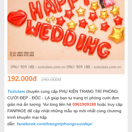
192.000đ
240.000đ
Toitulam
chuyên cung cấp PHỤ KIỆN TRANG TRÍ PHÒNG
CƯỚI ĐẸP - ĐỘC - LẠ giúp bạn tự trang trí phòng cưới đơn
giản mà ấn tượng. Vui lòng liên hệ
0961909188
hoặc truy cập
FANPAGE để cập nhật những mẫu sp mới nhất cùng chương
trình khuyến mại hấp
dẫn:
facebook.com/trangtriphongcuoidep/