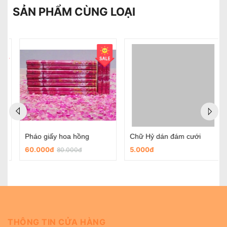
SẢN PHẨM CÙNG LOẠI
Chữ Hỷ dán đám cưới
Chữ hỷ nỉ tròn có sẵn keo dùng trong ngày cưới
5.000đ
45.000đ
THÔNG TIN CỬA HÀNG