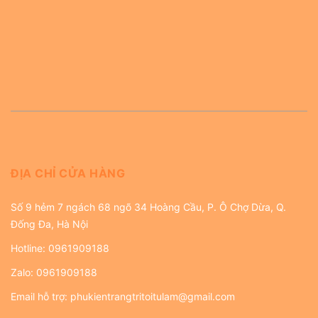
ĐỊA CHỈ CỬA HÀNG
Số 9 hẻm 7 ngách 68 ngõ 34 Hoàng Cầu, P. Ô Chợ Dừa, Q.
Đống Đa, Hà Nội
Hotline:
0961909188
Zalo:
0961909188
Email hỗ trợ:
phukientrangtritoitulam@gmail.com