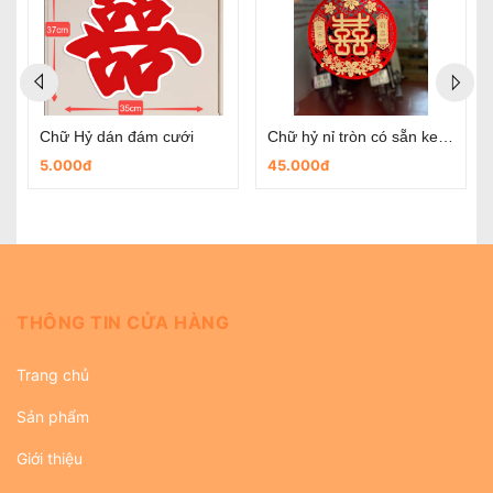
Chữ Hỷ dán đám cưới
Chữ hỷ nỉ tròn có sẵn keo dùng trong ngày cưới
5.000đ
45.000đ
THÔNG TIN CỬA HÀNG
Trang chủ
Sản phẩm
Giới thiệu