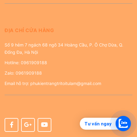
ĐỊA CHỈ CỬA HÀNG
Số 9 hẻm 7 ngách 68 ngõ 34 Hoàng Cầu, P. Ô Chợ Dừa, Q.
Đống Đa, Hà Nội
Hotline:
0961909188
Zalo:
0961909188
Email hỗ trợ:
phukientrangtritoitulam@gmail.com
Tư vấn ngay