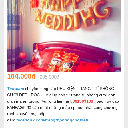
164.000đ
205.000đ
Toitulam
chuyên cung cấp PHỤ KIỆN TRANG TRÍ PHÒNG
CƯỚI ĐẸP - ĐỘC - LẠ giúp bạn tự trang trí phòng cưới đơn
giản mà ấn tượng. Vui lòng liên hệ
0961909188
hoặc truy cập
FANPAGE để cập nhật những mẫu sp mới nhất cùng chương
trình khuyến mại hấp
dẫn:
facebook.com/trangtriphongcuoidep/