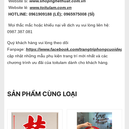
Website sỉ:
www.shopnghethuat.com.vn
Website lẻ:
www.toitulam.com.vn
HOTLINE: 0961909188 (LẺ); 0965975008 (SỈ)
Mọi thắc mắc hoặc khiếu nại về dịch vụ vui lòng liên hệ:
0987.387.081
Quý khách hàng vui lòng theo dõi
Fanpage:
https://www.facebook.com/trangtriphongcuoidep/
đ
cập nhật những mẫu phụ kiện trang trí mới nhất và các
chương trình ưu đãi của toitulam dành cho khách hàng.
SẢN PHẨM CÙNG LOẠI