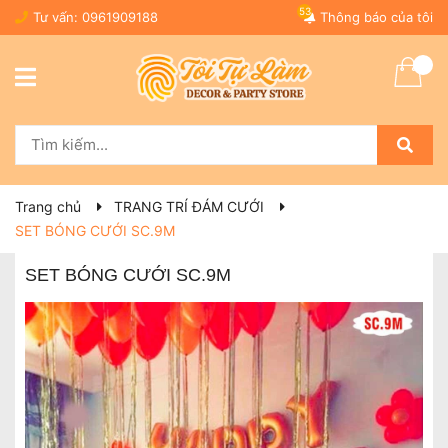
53
Tư vấn:
0961909188
Thông báo của tôi
Trang chủ
TRANG TRÍ ĐÁM CƯỚI
SET BÓNG CƯỚI SC.9M
SET BÓNG CƯỚI SC.9M