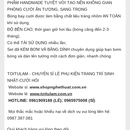
PHẨM HANDMADE TUYỆT VỜI TẠO NÊN KHÔNG GIAN
PHÒNG CƯỚI ẤN TƯỢNG, SANG TRỌNG
Bóng bay cưới được làm bằng chất liệu tráng nhôm AN TOÀN
khi sử dụng;
ĐỘ BỀN CAO, thời gian giữ hơi lâu (bóng căng đến 2-3
tháng);
Có thể TÁI SỬ DỤNG nhiều lần;
Set đã KÈM BƠM VÀ BĂNG DÍNH chuyên dụng giúp bạn bơm
bóng và dán lên tường một cách đơn giản, nhanh chóng.
TOITULAM - CHUYÊN SỈ LẺ PHỤ KIỆN TRANG TRÍ SINH
NHẬT-CƯỚI HỎI
Website sỉ:
www.shopnghethuat.com.vn
Website lẻ:
www.toitulam.com.vn
HOTLINE: 0961909188 (LẺ); 0965975008 (SỈ)
Mọi thắc mắc hoặc khiếu nại về dịch vụ vui lòng liên hệ:
0987.387.081
Quý khách hàng vui lòng theo dõi