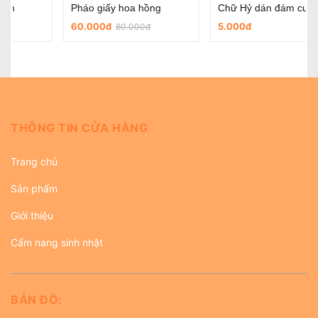
Chữ Hỷ dán đám cưới
Chữ hỷ nỉ tròn có sẵn keo dùng trong ngày cưới
5.000đ
45.000đ
THÔNG TIN CỬA HÀNG
Trang chủ
Sản phẩm
Giới thiệu
Cẩm nang sinh nhật
BẢN ĐỒ: