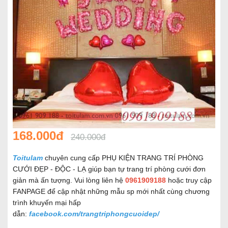
168.000đ
240.000đ
Toitulam
chuyên cung cấp PHỤ KIỆN TRANG TRÍ PHÒNG
CƯỚI ĐẸP - ĐỘC - LẠ giúp bạn tự trang trí phòng cưới đơn
giản mà ấn tượng. Vui lòng liên hệ
0961909188
hoặc truy cập
FANPAGE để cập nhật những mẫu sp mới nhất cùng chương
trình khuyến mại hấp
dẫn:
facebook.com/trangtriphongcuoidep/