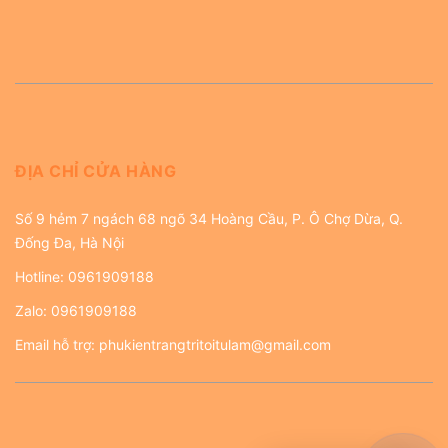
ĐỊA CHỈ CỬA HÀNG
Số 9 hẻm 7 ngách 68 ngõ 34 Hoàng Cầu, P. Ô Chợ Dừa, Q.
Đống Đa, Hà Nội
Hotline:
0961909188
Zalo:
0961909188
Email hỗ trợ:
phukientrangtritoitulam@gmail.com