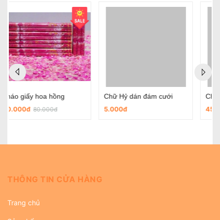
Chữ Hỷ dán đám cưới
Chữ hỷ nỉ tròn có sẵn keo dùng trong ngày cưới
5.000đ
45.000đ
THÔNG TIN CỬA HÀNG
Trang chủ