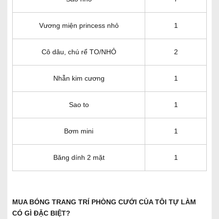
Vương miện princess nhỏ
1
Cô dâu, chú rể TO/NHỎ
2
Nhẫn kim cương
1
Sao to
1
Bơm mini
1
Băng dính 2 mặt
1
MUA BÓNG TRANG TRÍ PHÒNG CƯỚI CỦA TÔI TỰ LÀM
CÓ GÌ ĐẶC BIỆT?