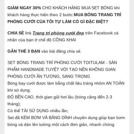
GIẢM NGAY 30%
CHO KHÁCH HÀNG MUA SET BÓNG khi
khách hàng thực hiện theo 2 bước:
MUA BÓNG TRANG TRÍ
PHÒNG CƯỚI CỦA TÔI TỰ LÀM CÓ GÌ ĐẶC BIỆT?
CHIA SẺ
link
Trang trí phòng cưới đẹp
trên Facebook cá
nhân của bạn ở chế độ CÔNG KHAI
GẮN THẺ 3 BẠN
vào bài đăng chia sẻ.
SET BÓNG TRANG TRÍ PHÒNG CƯỚI TOITULAM - SẢN
PHẨM HANDMADE TUYỆT VỜI TẠO NÊN KHÔNG GIAN
PHÒNG CƯỚI ẤN TƯỢNG, SANG TRỌNG
Bóng bay cưới được làm bằng chất liệu tráng nhôm AN TOÀN
khi sử dụng;
ĐỘ BỀN CAO, thời gian giữ hơi lâu (bóng căng đến 2-3
tháng);
Có thể TÁI SỬ DỤNG nhiều lần;
Set đã KÈM BƠM VÀ BĂNG DÍNH chuyên dụng giúp bạn bơm
bóng và dán lên tường một cách đơn giản, nhanh chóng.