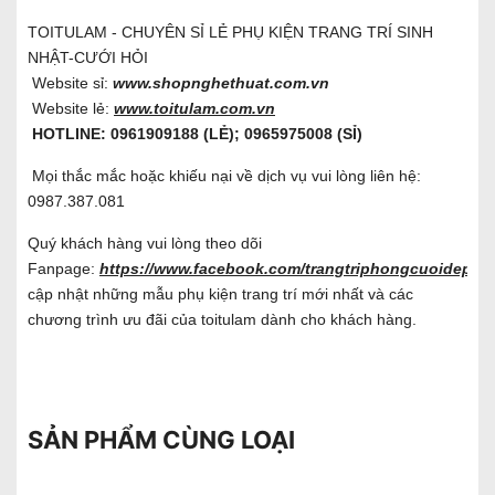
TOITULAM - CHUYÊN SỈ LẺ PHỤ KIỆN TRANG TRÍ SINH
NHẬT-CƯỚI HỎI
Website sỉ:
www.shopnghethuat.com.vn
Website lẻ:
www.toitulam.com.vn
HOTLINE: 0961909188 (LẺ); 0965975008 (SỈ)
Mọi thắc mắc hoặc khiếu nại về dịch vụ vui lòng liên hệ:
0987.387.081
Quý khách hàng vui lòng theo dõi
Fanpage:
https://www.facebook.com/trangtriphongcuoidep/
đ
cập nhật những mẫu phụ kiện trang trí mới nhất và các
chương trình ưu đãi của toitulam dành cho khách hàng.
SẢN PHẨM CÙNG LOẠI