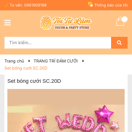
53
Tư vấn:
0961909188
Thông báo của tôi
Trang chủ
TRANG TRÍ ĐÁM CƯỚI
Set bóng cưới SC.20D
Set bóng cưới SC.20D