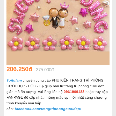
206.250đ
375.000đ
Toitulam
chuyên cung cấp PHỤ KIỆN TRANG TRÍ PHÒNG
CƯỚI ĐẸP - ĐỘC - LẠ giúp bạn tự trang trí phòng cưới đơn
giản mà ấn tượng. Vui lòng liên hệ
0961909188
hoặc truy cập
FANPAGE để cập nhật những mẫu sp mới nhất cùng chương
trình khuyến mại hấp
dẫn:
facebook.com/trangtriphongcuoidep/