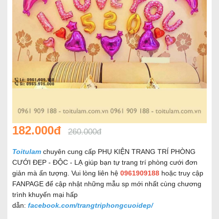
182.000đ
260.000đ
Toitulam
chuyên cung cấp PHỤ KIỆN TRANG TRÍ PHÒNG
CƯỚI ĐẸP - ĐỘC - LẠ giúp bạn tự trang trí phòng cưới đơn
giản mà ấn tượng. Vui lòng liên hệ
0961909188
hoặc truy cập
FANPAGE để cập nhật những mẫu sp mới nhất cùng chương
trình khuyến mại hấp
dẫn:
facebook.com/trangtriphongcuoidep/