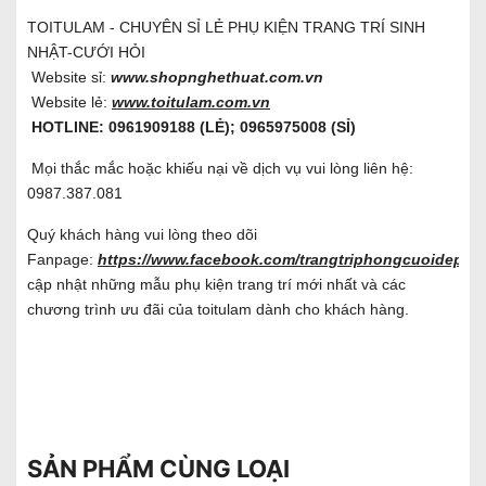
TOITULAM - CHUYÊN SỈ LẺ PHỤ KIỆN TRANG TRÍ SINH
NHẬT-CƯỚI HỎI
Website sỉ:
www.shopnghethuat.com.vn
Website lẻ:
www.toitulam.com.vn
HOTLINE: 0961909188 (LẺ); 0965975008 (SỈ)
Mọi thắc mắc hoặc khiếu nại về dịch vụ vui lòng liên hệ:
0987.387.081
Quý khách hàng vui lòng theo dõi
Fanpage:
https://www.facebook.com/trangtriphongcuoidep/
đ
cập nhật những mẫu phụ kiện trang trí mới nhất và các
chương trình ưu đãi của toitulam dành cho khách hàng.
SẢN PHẨM CÙNG LOẠI