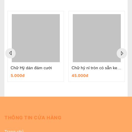
Chữ Hỷ dán đám cưới
Chữ hỷ nỉ tròn có sẵn keo dùng trong ngày cưới
5.000đ
45.000đ
THÔNG TIN CỬA HÀNG
Trang chủ