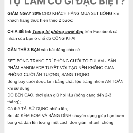
TỰ LÀM CÓ GÌ ĐẶC BIỆT?
GIẢM NGAY 30%
CHO KHÁCH HÀNG MUA SET BÓNG khi
khách hàng thực hiện theo 2 bước:
CHIA SẺ
link
Trang trí phòng cưới đẹp
trên Facebook cá
nhân của bạn ở chế độ CÔNG KHAI
GẮN THẺ 3 BẠN
vào bài đăng chia sẻ.
SET BÓNG TRANG TRÍ PHÒNG CƯỚI TOITULAM - SẢN
PHẨM HANDMADE TUYỆT VỜI TẠO NÊN KHÔNG GIAN
PHÒNG CƯỚI ẤN TƯỢNG, SANG TRỌNG
Bóng bay cưới được làm bằng chất liệu tráng nhôm AN TOÀN
khi sử dụng;
ĐỘ BỀN CAO, thời gian giữ hơi lâu (bóng căng đến 2-3
tháng);
Có thể TÁI SỬ DỤNG nhiều lần;
Set đã KÈM BƠM VÀ BĂNG DÍNH chuyên dụng giúp bạn bơm
bóng và dán lên tường một cách đơn giản, nhanh chóng.