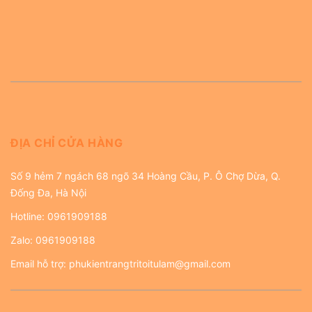
ĐỊA CHỈ CỬA HÀNG
Số 9 hẻm 7 ngách 68 ngõ 34 Hoàng Cầu, P. Ô Chợ Dừa, Q.
Đống Đa, Hà Nội
Hotline:
0961909188
Zalo:
0961909188
Email hỗ trợ:
phukientrangtritoitulam@gmail.com