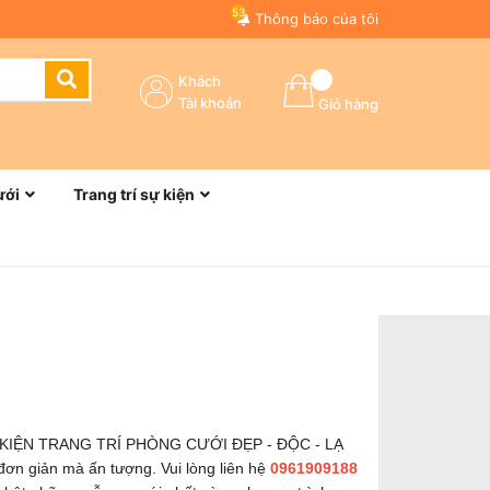
53
Thông báo của tôi
Khách
Tài khoản
Giỏ hàng
n
ưới
Trang trí sự kiện
 KIỆN TRANG TRÍ PHÒNG CƯỚI ĐẸP - ĐỘC - LẠ
 đơn giản mà ấn tượng. Vui lòng liên hệ
0961909188