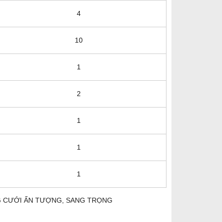
4
10
1
2
1
1
1
G CƯỚI ẤN TƯỢNG, SANG TRỌNG