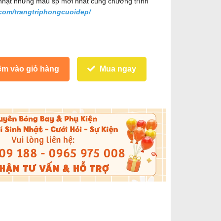
nhật những mẫu sp mới nhất cùng chương trình
com/trangtriphongcuoidep/
m vào giỏ hàng
Mua ngay