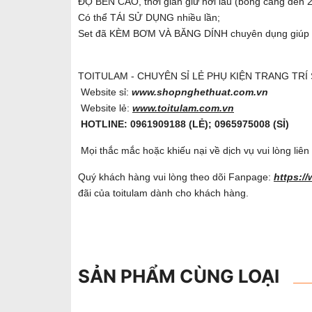
ĐỘ BỀN CAO, thời gian giữ hơi lâu (bóng căng đến 2
Có thể TÁI SỬ DỤNG nhiều lần;
Set đã KÈM BƠM VÀ BĂNG DÍNH chuyên dụng giúp b
TOITULAM - CHUYÊN SỈ LẺ PHỤ KIỆN TRANG TRÍ
Website sỉ:
www.shopnghethuat.com.vn
Website lẻ:
www.toitulam.com.vn
HOTLINE: 0961909188 (LẺ); 0965975008 (SỈ)
Mọi thắc mắc hoặc khiếu nại về dịch vụ vui lòng liê
Quý khách hàng vui lòng theo dõi Fanpage:
https:/
đãi của toitulam dành cho khách hàng.
SẢN PHẨM CÙNG LOẠI