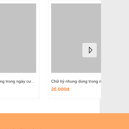
Chữ hỷ nhung dùng trong ngày cưới- mẫu hoa cát lợi
Chữ hỷ nhung dùng trong ngày cưới- mẫu chibi cô dâu chú rể
25.000đ
25.000đ