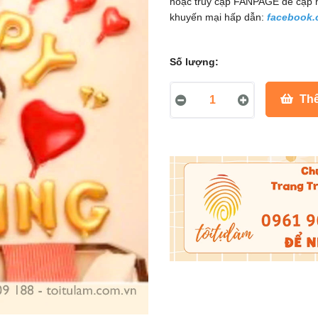
hoặc truy cập FANPAGE để cập 
khuyến mại hấp dẫn:
facebook.
Số lượng:
Thê