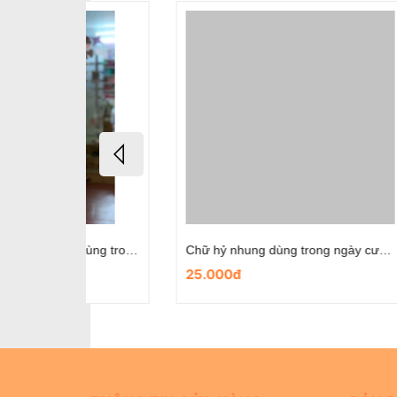
Chữ hỷ nỉ tròn có sẵn keo dùng trong ngày cưới
Chữ hỷ nhung dùng trong ngày cưới- mẫu nơ đỏ
25.000đ
25.0