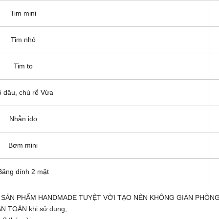
Tim mini
Tim nhỏ
Tim to
 dâu, chú rể Vừa
Nhẫn ido
Bơm mini
Băng dính 2 mặt
- SẢN PHẨM HANDMADE TUYỆT VỜI TẠO NÊN KHÔNG GIAN PHÒN
AN TOÀN khi sử dụng;