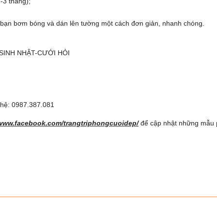
-3 tháng);
ạn bơm bóng và dán lên tường một cách đơn giản, nhanh chóng.
 SINH NHẬT-CƯỚI HỎI
n hệ: 0987.387.081
/www.facebook.com/trangtriphongcuoidep/
để cập nhật những mẫu ph