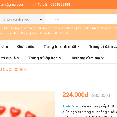
tulam@gmail.com
Tư vấn:
0961909188
Chọn danh mục
hụ kiện trang trí sinh nhật
trang trí sinh nhật cho bé
trang trí sinh nhật người lớ
rang trí sinh nhật sếp
trang trí sinh nhật công ty
 chủ
Giới thiệu
Trang trí sinh nhật
Trang trí đám c
trí dịp lễ
Trang trí lớp học
Hashtag cầm tay
G CƯỚI SC.10H
224.000đ
280.000đ
Toitulam
chuyên cung cấp PHỤ
giúp bạn tự trang trí phòng cưới