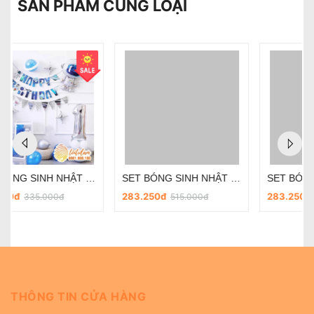
SẢN PHẨM CÙNG LOẠI
SET BÓNG SINH NHẬT - CHỦ ĐỀ PHI HÀNH GIA SD-R030
SET BÓNG SINH NHẬT - CHỦ ĐỀ PHI HÀNH GIA SD-R018
283.250đ
283.250đ
515.000đ
515.000đ
THÔNG TIN CỬA HÀNG