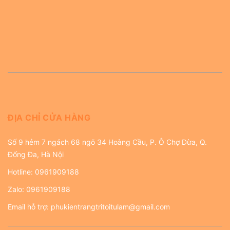
ĐỊA CHỈ CỬA HÀNG
Số 9 hẻm 7 ngách 68 ngõ 34 Hoàng Cầu, P. Ô Chợ Dừa, Q.
Đống Đa, Hà Nội
Hotline:
0961909188
Zalo:
0961909188
Email hỗ trợ:
phukientrangtritoitulam@gmail.com