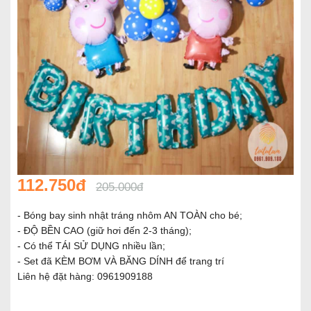
112.750đ
205.000đ
- Bóng bay sinh nhật tráng nhôm AN TOÀN cho bé;
- ĐỘ BỀN CAO (giữ hơi đến 2-3 tháng);
- Có thể TÁI SỬ DỤNG nhiều lần;
- Set đã KÈM BƠM VÀ BĂNG DÍNH để trang trí
Liên hệ đặt hàng: 0961909188