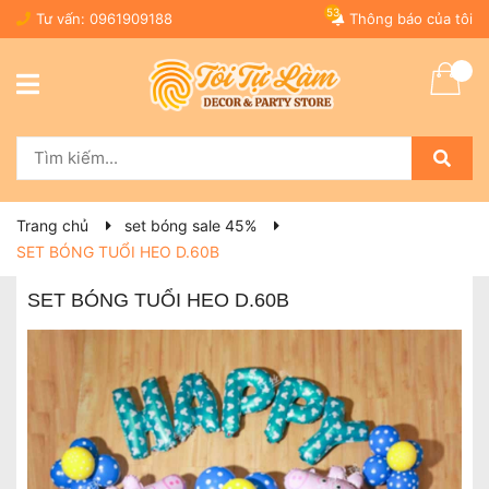
53
Tư vấn:
0961909188
Thông báo của tôi
Trang chủ
set bóng sale 45%
SET BÓNG TUỔI HEO D.60B
SET BÓNG TUỔI HEO D.60B