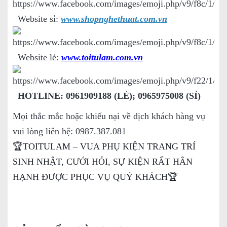
Website sỉ:
www.shopnghethuat.com.vn
Website lẻ:
www.toitulam.com.vn
HOTLINE: 0961909188 (LẺ); 0965975008 (SỈ)
Mọi thắc mắc hoặc khiếu nại về dịch khách hàng vụ
vui lòng liên hệ: 0987.387.081
🏆TOITULAM – VUA PHỤ KIỆN TRANG TRÍ
SINH NHẬT, CƯỚI HỎI, SỰ KIỆN RẤT HÂN
HẠNH ĐƯỢC PHỤC VỤ QUÝ KHÁCH🏆