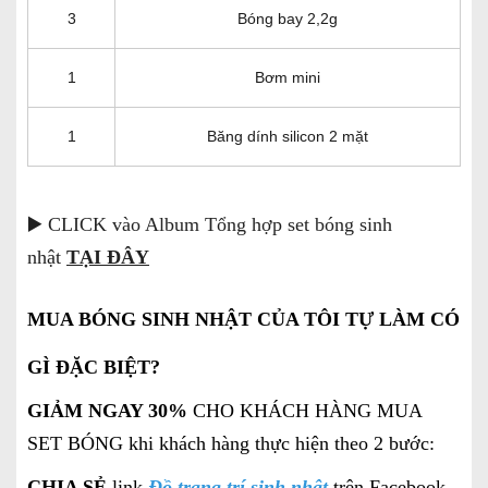
3
Bóng bay 2,2g
1
Bơm mini
1
Băng dính silicon 2 mặt
▶️ CLICK vào Album Tổng hợp set bóng sinh
nhật
TẠI ĐÂY
MUA BÓNG SINH NHẬT CỦA TÔI TỰ LÀM CÓ
GÌ ĐẶC BIỆT?
GIẢM NGAY 30%
CHO KHÁCH HÀNG MUA
SET BÓNG khi khách hàng thực hiện theo 2 bước:
CHIA SẺ
link
Đồ trang trí sinh nhật
trên Facebook