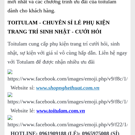
mới nhất và các chương trình ưu đãi của toitulam
dành cho khách hàng.
TOITULAM - CHUYÊN SỈ LẺ PHỤ KIỆN
TRANG TRÍ SINH NHẬT - CƯỚI HỎI
Toitulam cung cấp phụ kiện trang trí cưới hỏi, sinh
nhật, sự kiện với giá sỉ vô cùng hấp dẫn. Liên hệ ngay
với Totulam để được nhận nhiều ưu đãi
Website sỉ:
www.shopnghethuat.com.vn
Website lẻ:
www.toitulam.com.vn
HOTLINE: 0961909188 (LẺ); 0965975008 (SỈ)