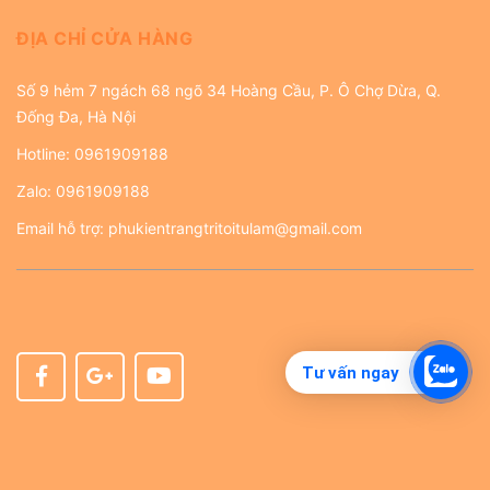
ĐỊA CHỈ CỬA HÀNG
Số 9 hẻm 7 ngách 68 ngõ 34 Hoàng Cầu, P. Ô Chợ Dừa, Q.
Đống Đa, Hà Nội
Hotline:
0961909188
Zalo:
0961909188
Email hỗ trợ:
phukientrangtritoitulam@gmail.com
Tư vấn ngay