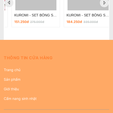
KUROMI - SET BÓNG SINH NHẬT CHO BÉ GÁI KÈM BÓNG CHỮ SD-KC015
KUROMI - SET BÓNG SINH NHẬT CHO BÉ GÁI KÈM BÓNG CHỮ SD-KC014
151.250đ
184.250đ
275.000đ
335.000đ
THÔNG TIN CỬA HÀNG
Trang chủ
Sản phẩm
Giới thiệu
Cẩm nang sinh nhật