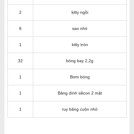
2
kitty ngồi
6
sao nhỏ
1
kitty tròn
32
bóng bay 2,2g
1
Bơm bóng
1
Băng dính silicon 2 mặt
1
ruy băng cuộn nhỏ