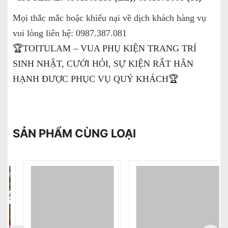
Mọi thắc mắc hoặc khiếu nại về dịch khách hàng vụ
vui lòng liên hệ: 0987.387.081
🏆TOITULAM – VUA PHỤ KIỆN TRANG TRÍ
SINH NHẬT, CƯỚI HỎI, SỰ KIỆN RẤT HÂN
HẠNH ĐƯỢC PHỤC VỤ QUÝ KHÁCH🏆
SẢN PHẨM CÙNG LOẠI