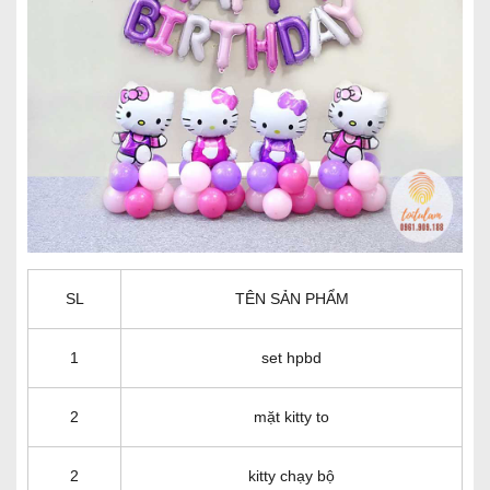
SL
TÊN SẢN PHẨM
1
set hpbd
2
mặt kitty to
2
kitty chạy bộ