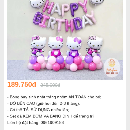
189.750đ
345.000đ
- Bóng bay sinh nhật tráng nhôm AN TOÀN cho bé;
- ĐỘ BỀN CAO (giữ hơi đến 2-3 tháng);
- Có thể TÁI SỬ DỤNG nhiều lần;
- Set đã KÈM BƠM VÀ BĂNG DÍNH để trang trí
Liên hệ đặt hàng: 0961909188