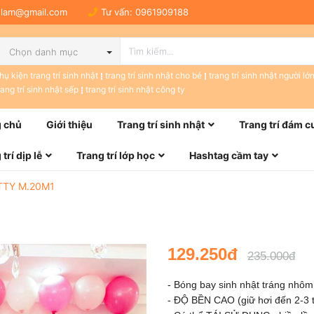
tulam@gmail.com
Tư vấn:
0961909188
Chọn danh mục
hụ kiện trang trí sinh nhật
trang trí sinh nhật cho bé
trang trí sinh nhật người lớ
rang trí sinh nhật sếp
trang trí sinh nhật công ty
 chủ
Giới thiệu
Trang trí sinh nhật
Trang trí đám c
trí dịp lễ
Trang trí lớp học
Hashtag cầm tay
TTY M.20M1
129.250đ
235.000đ
- Bóng bay sinh nhật tráng nhô
- ĐỘ BỀN CAO (giữ hơi đến 2-3 