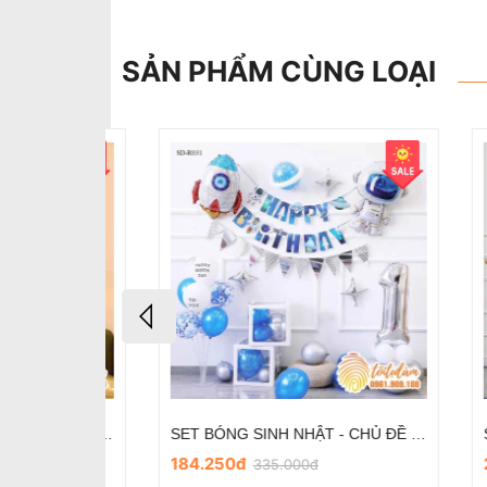
SẢN PHẨM CÙNG LOẠI
SET BÓNG SINH NHẬT - CHỦ ĐỀ PHI HÀNH GIA SD-R018
SET BÓNG SINH NHẬT - CHỦ ĐỀ PHI HÀNH GIA SD-R012
184.250đ
275
335.000đ