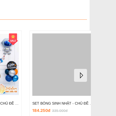
KUROMI - SET BÓNG SINH NHẬT CHO BÉ GÁI KÈM BÓNG CHỮ SD-KC015
KUROMI - SET BÓNG SINH NHẬT CHO BÉ GÁI KÈM BÓNG CHỮ SD-KC014
184.250đ
184.250
335.000đ