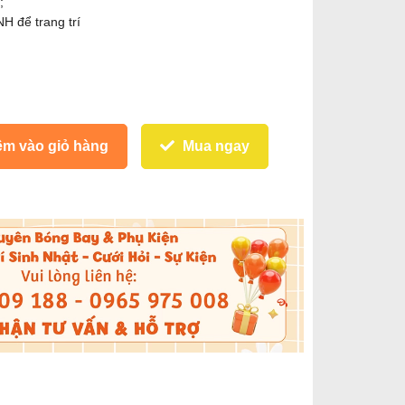
;
 để trang trí
m vào giỏ hàng
Mua ngay