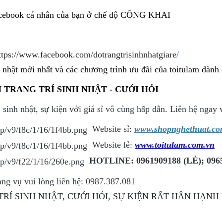
cebook cá nhân của bạn ở chế độ CÔNG KHAI
ttps://www.facebook.com/dotrangtrisinhnhatgiare
/
h nhật mới nhất và các chương trình ưu đãi của toitulam dành
 TRANG TRÍ SINH NHẬT - CƯỚI HỎI
, sinh nhật, sự kiện với giá sỉ vô cùng hấp dẫn. Liên hệ nga
Website sỉ:
www.shopnghethuat.co
Website lẻ:
www.toitulam.com.vn
HOTLINE: 0961909188 (LẺ); 0965
ng vụ vui lòng liên hệ: 0987.387.081
TRÍ SINH NHẬT, CƯỚI HỎI, SỰ KIỆN RẤT HÂN HẠN