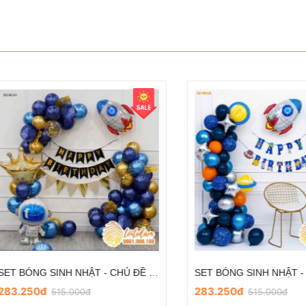
SET BÓNG SINH NHẬT - CHỦ ĐỀ PHI HÀNH GIA SD-R009
.000đ
151.250đ
500.000đ
275.000đ