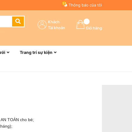
53
Thông báo của tôi
Khách
Tài khoản
Giỏ hàng
n
ưới
Trang trí sự kiện
m AN TOÀN cho bé;
tháng);