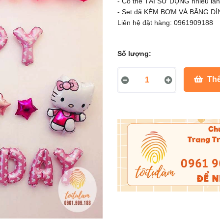
- Có thể TÁI SỬ DỤNG nhiều lần
- Set đã KÈM BƠM VÀ BĂNG DÍNH
Liên hệ đặt hàng: 0961909188
Số lượng:
Thê