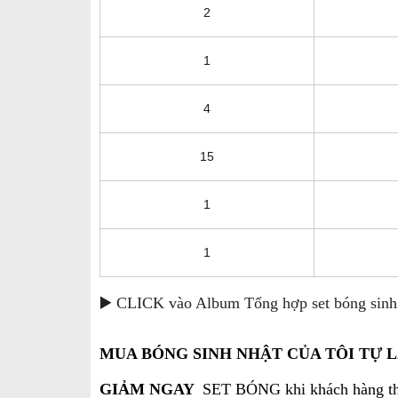
2
1
4
15
1
1
▶️ CLICK vào Album Tổng hợp set bóng sinh
MUA BÓNG SINH NHẬT CỦA TÔI TỰ L
GIẢM NGAY
SET BÓNG khi khách hàng thự