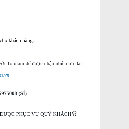
 cho khách hàng.
y với Totulam để được nhận nhiều ưu đãi
m.vn
975008 (SỈ)
H ĐƯỢC PHỤC VỤ QUÝ KHÁCH🏆