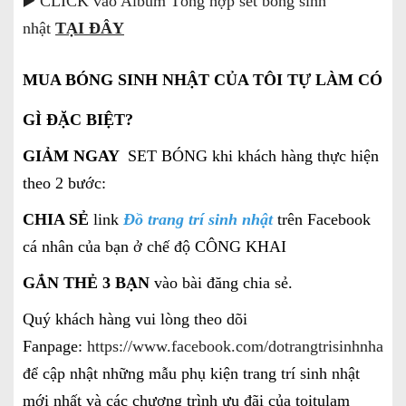
▶️ CLICK vào Album Tổng hợp set bóng sinh
nhật
TẠI ĐÂY
MUA BÓNG SINH NHẬT CỦA TÔI TỰ LÀM CÓ
GÌ ĐẶC BIỆT?
GIẢM NGAY
SET BÓNG khi khách hàng thực hiện
theo 2 bước:
CHIA SẺ
link
Đồ trang trí sinh nhật
trên Facebook
cá nhân của bạn ở chế độ CÔNG KHAI
GẮN THẺ 3 BẠN
vào bài đăng chia sẻ.
Quý khách hàng vui lòng theo dõi
Fanpage:
https://www.facebook.com/dotrangtrisinhnhatgi
để cập nhật những mẫu phụ kiện trang trí sinh nhật
mới nhất và các chương trình ưu đãi của toitulam