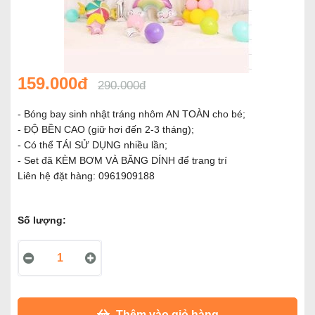
159.000đ
290.000đ
- Bóng bay sinh nhật tráng nhôm AN TOÀN cho bé;
- ĐỘ BỀN CAO (giữ hơi đến 2-3 tháng);
- Có thể TÁI SỬ DỤNG nhiều lần;
- Set đã KÈM BƠM VÀ BĂNG DÍNH để trang trí
Liên hệ đặt hàng: 0961909188
Số lượng:
Thêm vào giỏ hàng