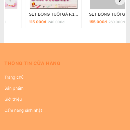
SET BÓNG TUỔI GÀ F.155B
SET BÓNG SINH NHẬT - F.48G
155.000đ
160.000đ
260.000đ
200.000đ
THÔNG TIN CỬA HÀNG
Trang chủ
Sản phẩm
Giới thiệu
Cẩm nang sinh nhật