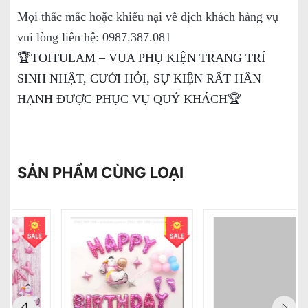
Mọi thắc mắc hoặc khiếu nại về dịch khách hàng vụ
vui lòng liên hệ: 0987.387.081
🏆TOITULAM – VUA PHỤ KIỆN TRANG TRÍ
SINH NHẬT, CƯỚI HỎI, SỰ KIỆN RẤT HÂN
HẠNH ĐƯỢC PHỤC VỤ QUÝ KHÁCH🏆
SẢN PHẨM CÙNG LOẠI