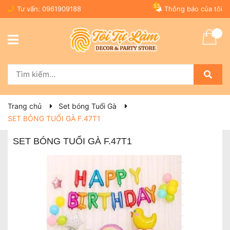
53
Tư vấn:
0961909188
Thông báo của tôi
Trang chủ
Set bóng Tuổi Gà
SET BÓNG TUỔI GÀ F.47T1
SET BÓNG TUỔI GÀ F.47T1