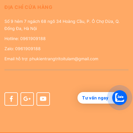
ĐỊA CHỈ CỬA HÀNG
Số 9 hẻm 7 ngách 68 ngõ 34 Hoàng Cầu, P. Ô Chợ Dừa, Q.
Đống Đa, Hà Nội
Hotline:
0961909188
Zalo:
0961909188
Email hỗ trợ:
phukientrangtritoitulam@gmail.com
Tư vấn ngay