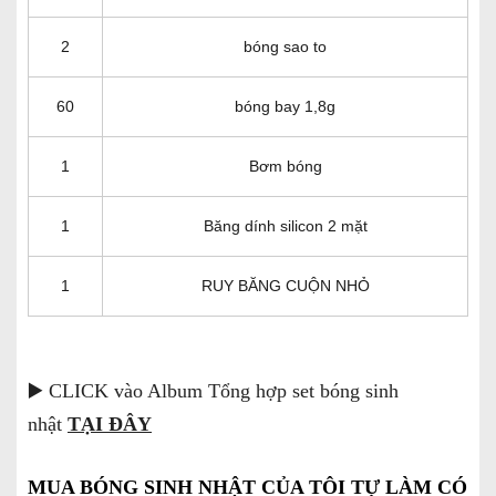
2
bóng sao to
60
bóng bay 1,8g
1
Bơm bóng
1
Băng dính silicon 2 mặt
1
RUY BĂNG CUỘN NHỎ
▶️ CLICK vào Album Tổng hợp set bóng sinh
nhật
TẠI ĐÂY
MUA BÓNG SINH NHẬT CỦA TÔI TỰ LÀM CÓ