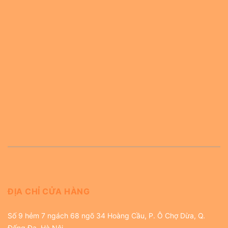
ĐỊA CHỈ CỬA HÀNG
Số 9 hẻm 7 ngách 68 ngõ 34 Hoàng Cầu, P. Ô Chợ Dừa, Q.
Đống Đa, Hà Nội