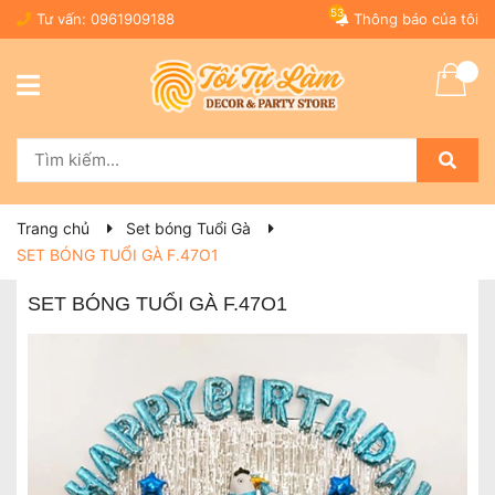
53
Tư vấn:
0961909188
Thông báo của tôi
Trang chủ
Set bóng Tuổi Gà
SET BÓNG TUỔI GÀ F.47O1
SET BÓNG TUỔI GÀ F.47O1