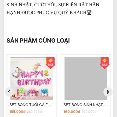
SINH NHẬT, CƯỚI HỎI, SỰ KIỆN RẤT HÂN
HẠNH ĐƯỢC PHỤC VỤ QUÝ KHÁCH🏆
SẢN PHẨM CÙNG LOẠI
SET BÓNG TUỔI GÀ F.155B
SET BÓNG SINH NHẬT - F.48G
155.000đ
160.000đ
260.000đ
200.000đ