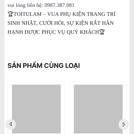
vui lòng liên hệ: 0987.387.081
🏆TOITULAM – VUA PHỤ KIỆN TRANG TRÍ
SINH NHẬT, CƯỚI HỎI, SỰ KIỆN RẤT HÂN
HẠNH ĐƯỢC PHỤC VỤ QUÝ KHÁCH🏆
SẢN PHẨM CÙNG LOẠI