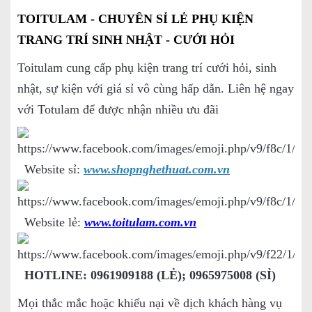
TOITULAM - CHUYÊN SỈ LẺ PHỤ KIỆN
TRANG TRÍ SINH NHẬT - CƯỚI HỎI
Toitulam cung cấp phụ kiện trang trí cưới hỏi, sinh
nhật, sự kiện với giá sỉ vô cùng hấp dẫn. Liên hệ ngay
với Totulam để được nhận nhiều ưu đãi
Website sỉ:
www.shopnghethuat.com.vn
Website lẻ:
www.toitulam.com.vn
HOTLINE: 0961909188 (LẺ); 0965975008 (SỈ)
Mọi thắc mắc hoặc khiếu nại về dịch khách hàng vụ