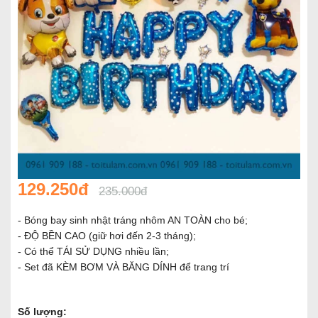
129.250đ
235.000đ
- Bóng bay sinh nhật tráng nhôm AN TOÀN cho bé;
- ĐỘ BỀN CAO (giữ hơi đến 2-3 tháng);
- Có thể TÁI SỬ DỤNG nhiều lần;
- Set đã KÈM BƠM VÀ BĂNG DÍNH để trang trí
Số lượng: