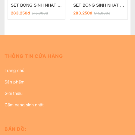
SET BÓNG SINH NHẬT - CHỦ ĐỀ PHI HÀNH GIA SD-R030
SET BÓNG SINH NHẬT - CHỦ ĐỀ PHI HÀNH GIA SD-R018
283.250đ
283.250đ
515.000đ
515.000đ
THÔNG TIN CỬA HÀNG
Trang chủ
Sản phẩm
Giới thiệu
Cẩm nang sinh nhật
BẢN ĐỒ: