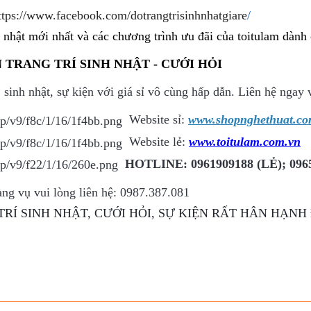
ttps://www.facebook.com/dotrangtrisinhnhatgiare
/
h nhật mới nhất và các chương trình ưu đãi của toitulam dành
 TRANG TRÍ SINH NHẬT - CƯỚI HỎI
, sinh nhật, sự kiện với giá sỉ vô cùng hấp dẫn. Liên hệ nga
Website sỉ:
www.shopnghethuat.co
Website lẻ:
www.toitulam.com.vn
HOTLINE: 0961909188 (LẺ); 0965
ng vụ vui lòng liên hệ: 0987.387.081
TRÍ SINH NHẬT, CƯỚI HỎI, SỰ KIỆN RẤT HÂN HẠN