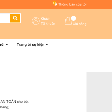
53
Thông báo của tôi
Khách
Tài khoản
Giỏ hàng
n
ưới
Trang trí sự kiện
m AN TOÀN cho bé;
tháng);