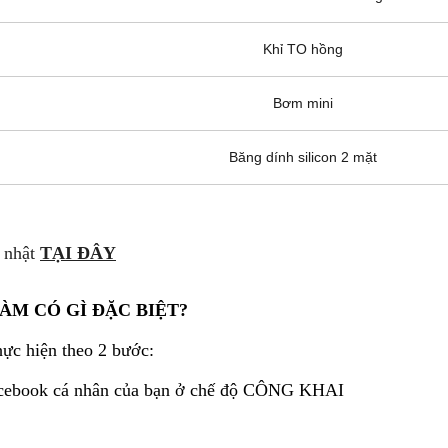
Khỉ TO hồng
Bơm mini
Băng dính silicon 2 mặt
 nhật
TẠI ĐÂY
ÀM CÓ GÌ ĐẶC BIỆT?
c hiện theo 2 bước:
cebook cá nhân của bạn ở chế độ CÔNG KHAI