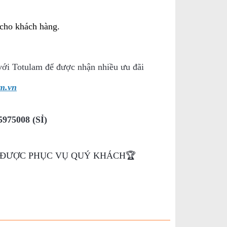
 cho khách hàng.
y với Totulam để được nhận nhiều ưu đãi
m.vn
975008 (SỈ)
H ĐƯỢC PHỤC VỤ QUÝ KHÁCH🏆