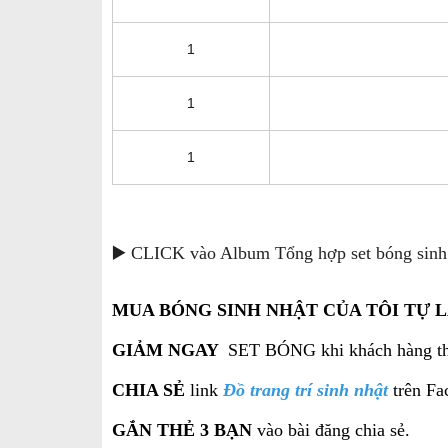
1
1
1
▶️ CLICK vào Album Tổng hợp set bóng sinh
MUA BÓNG SINH NHẬT CỦA TÔI TỰ L
GIẢM NGAY
SET BÓNG khi khách hàng thự
CHIA SẺ
link
Đồ trang trí sinh nhật
trên Fa
GẮN THẺ 3 BẠN
vào bài đăng chia sẻ.