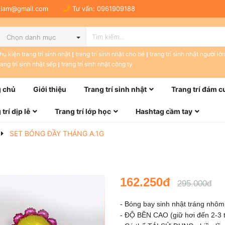
tulam@gmail.com
Tư vấn:
0961909188
Chọn danh mục
hụ kiện trang trí sinh nhật
trang trí sinh nhật cho bé
trang trí sinh nhật người lớ
rang trí sinh nhật sếp
trang trí sinh nhật công ty
 chủ
Giới thiệu
Trang trí sinh nhật
Trang trí đám c
trí dịp lễ
Trang trí lớp học
Hashtag cầm tay
SET BÓNG ĐẦY THÁNG A.1G
162.250đ
295.000đ
- Bóng bay sinh nhật tráng nhô
- ĐỘ BỀN CAO (giữ hơi đến 2-3 