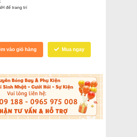
;
 để trang trí
m vào giỏ hàng
Mua ngay