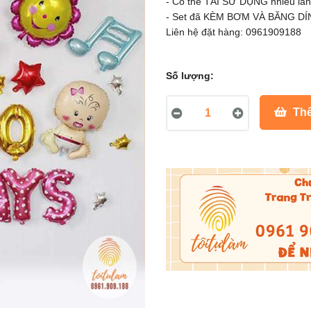
- Có thể TÁI SỬ DỤNG nhiều lần
- Set đã KÈM BƠM VÀ BĂNG DÍNH
Liên hệ đặt hàng: 0961909188
Số lượng:
Thê