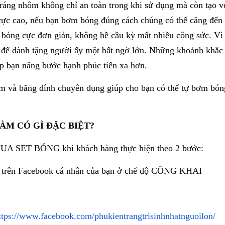
tráng nhôm không chỉ an toàn trong khi sử dụng mà còn tạo vẻ
ực cao, nếu bạn bơm bóng đúng cách chúng có thể căng đến 3
 bóng cực đơn giản, không hề cầu kỳ mất nhiều công sức. Vì v
 để dành tặng người ấy một bất ngờ lớn. Những khoảnh khắc t
iúp bạn nâng bước hạnh phúc tiến xa hơn.
m và băng dính chuyên dụng giúp cho bạn có thể tự bơm bóng
ÀM CÓ GÌ ĐẶC BIỆT?
ET BÓNG khi khách hàng thực hiện theo 2 bước:
trên Facebook cá nhân của bạn ở chế độ CÔNG KHAI
ttps://www.facebook.com/phukientrangtrisinhnhatnguoilon/