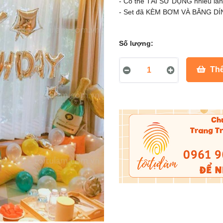
- Có thể TÁI SỬ DỤNG nhiều lần
- Set đã KÈM BƠM VÀ BĂNG DÍNH
Số lượng:
Thê