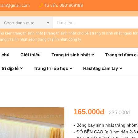
tulam@gmail.com
Tư vấn:
0961909188
Chọn danh mục
hụ kiện trang trí sinh nhật
trang trí sinh nhật cho bé
trang trí sinh nhật người lớ
rang trí sinh nhật sếp
trang trí sinh nhật công ty
 chủ
Giới thiệu
Trang trí sinh nhật
Trang trí đám c
trí dịp lễ
Trang trí lớp học
Hashtag cầm tay
165.000đ
235.000đ
- Bóng bay sinh nhật tráng nhô
- ĐỘ BỀN CAO (giữ hơi đến 2-3 