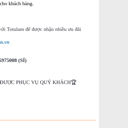
 cho khách hàng.
y với Totulam để được nhận nhiều ưu đãi
om.vn
975008 (SỈ)
H ĐƯỢC PHỤC VỤ QUÝ KHÁCH🏆