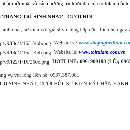
h nhật mới nhất và các chương trình ưu đãi của toitulam dành
 TRANG TRÍ SINH NHẬT - CƯỚI HỎI
, sinh nhật, sự kiện với giá sỉ vô cùng hấp dẫn. Liên hệ nga
Website sỉ:
www.shopnghethuat.c
Website lẻ:
www.toitulam.com.vn
HOTLINE: 0961909188 (LẺ); 0965
ng vụ vui lòng liên hệ: 0987.387.081
TRÍ SINH NHẬT, CƯỚI HỎI, SỰ KIỆN RẤT HÂN HẠN