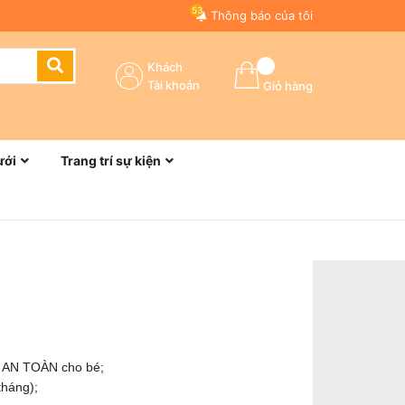
53
Thông báo của tôi
Khách
Tài khoản
Giỏ hàng
n
ưới
Trang trí sự kiện
m AN TOÀN cho bé;
tháng);