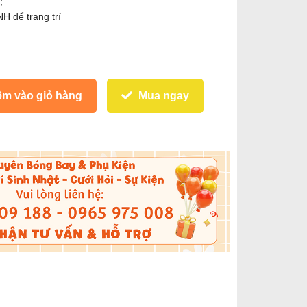
;
 để trang trí
m vào giỏ hàng
Mua ngay