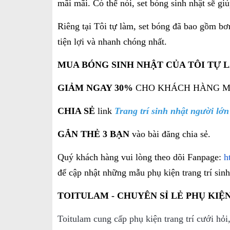
mãi mãi. Có thể nói, set bóng sinh nhật sẽ g
Riêng tại Tôi tự làm, set bóng đã bao gồm bơ
tiện lợi và nhanh chóng nhất.
MUA BÓNG SINH NHẬT CỦA TÔI TỰ
L
GIẢM NGAY 30%
CHO KHÁCH HÀNG MUA S
CHIA SẺ
link
Trang trí sinh nhật người lớn
GẮN THẺ 3 BẠN
vào bài đăng chia sẻ.
Quý khách hàng vui lòng theo dõi Fanpage:
h
để cập nhật những mẫu phụ kiện trang trí sin
TOITULAM - CHUYÊN SỈ LẺ PHỤ KIỆN
Toitulam cung cấp phụ kiện trang trí cưới hỏi