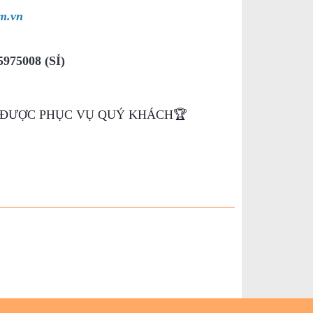
om.vn
975008 (SỈ)
H ĐƯỢC PHỤC VỤ QUÝ KHÁCH🏆