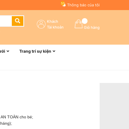
53
Thông báo của tôi
Khách
Tài khoản
Giỏ hàng
n
ưới
Trang trí sự kiện
m AN TOÀN cho bé;
tháng);