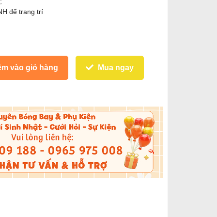
;
 để trang trí
m vào giỏ hàng
Mua ngay