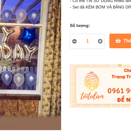
- Có thể TÁI SỬ DỤNG nhiều lần
- Set đã KÈM BƠM VÀ BĂNG DÍNH
Số lượng:
Thê