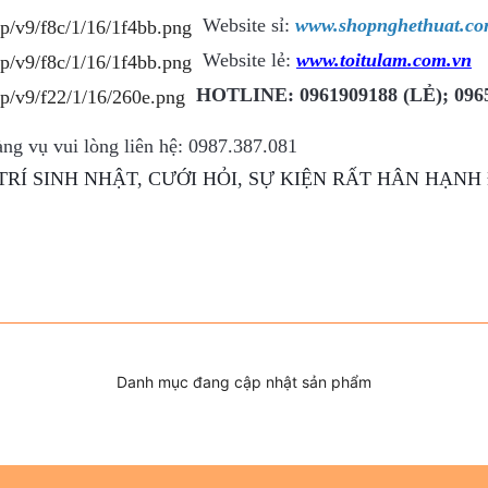
Website sỉ:
www.shopnghethuat.c
Website lẻ:
www.toitulam.com.vn
HOTLINE: 0961909188 (LẺ); 0965
ng vụ vui lòng liên hệ: 0987.387.081
TRÍ SINH NHẬT, CƯỚI HỎI, SỰ KIỆN RẤT HÂN HẠN
Danh mục đang cập nhật sản phẩm