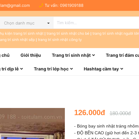
tulam@gmail.com
Tư vấn:
0961909188
Chọn danh mục
hụ kiện trang trí sinh nhật
trang trí sinh nhật cho bé
trang trí sinh nhật người lớ
rang trí sinh nhật sếp
trang trí sinh nhật công ty
 chủ
Giới thiệu
Trang trí sinh nhật
Trang trí đám c
trí dịp lễ
Trang trí lớp học
Hashtag cầm tay
126.000đ
180.000đ
- Bóng bay sinh nhật tráng nhô
- ĐỘ BỀN CAO (giữ hơi đến 2-3 