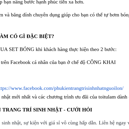
iúp bạn nâng bước hạnh phúc tiến xa hơn.
m và băng dính chuyên dụng giúp cho bạn có thể tự bơm bóng
ÀM CÓ GÌ ĐẶC BIỆT?
ET BÓNG khi khách hàng thực hiện theo 2 bước:
trên Facebook cá nhân của bạn ở chế độ CÔNG KHAI
ttps://www.facebook.com/phukientrangtrisinhnhatnguoilon/
h nhật mới nhất và các chương trình ưu đãi của toitulam dành
 TRANG TRÍ SINH NHẬT - CƯỚI HỎI
, sinh nhật, sự kiện với giá sỉ vô cùng hấp dẫn. Liên hệ nga