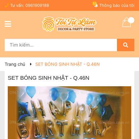
53
Tư vấn:
0961909188
Thông báo của tôi
Trang chủ
SET BÓNG SINH NHẬT - Q.46N
SET BÓNG SINH NHẬT - Q.46N