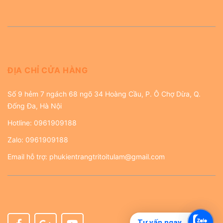
ĐỊA CHỈ CỬA HÀNG
Số 9 hẻm 7 ngách 68 ngõ 34 Hoàng Cầu, P. Ô Chợ Dừa, Q.
Đống Đa, Hà Nội
Hotline:
0961909188
Zalo:
0961909188
Email hỗ trợ:
phukientrangtritoitulam@gmail.com
Tư vấn ngay