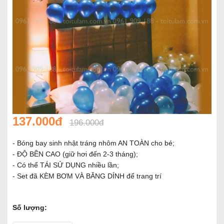
137.000đ
196.000đ
- Bóng bay sinh nhật tráng nhôm AN TOÀN cho bé;
- ĐỘ BỀN CAO (giữ hơi đến 2-3 tháng);
- Có thể TÁI SỬ DỤNG nhiều lần;
- Set đã KÈM BƠM VÀ BĂNG DÍNH để trang trí
Số lượng: