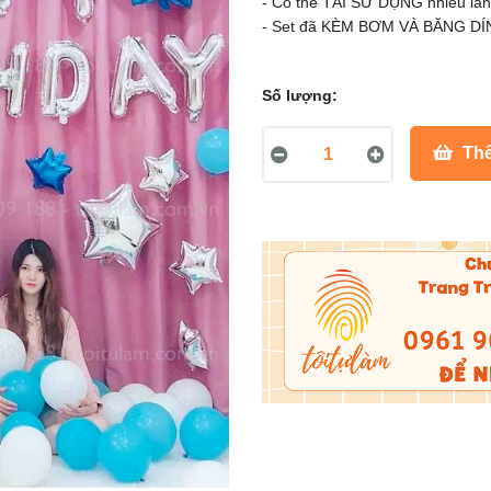
- Có thể TÁI SỬ DỤNG nhiều lần
- Set đã KÈM BƠM VÀ BĂNG DÍNH
Số lượng:
Thê