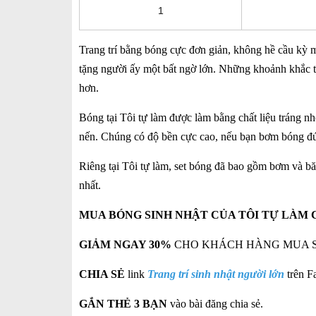
1
Trang trí bằng bóng cực đơn giản, không hề cầu kỳ mấ
tặng người ấy một bất ngờ lớn. Những khoảnh khắc tu
hơn.
Bóng tại Tôi tự làm được làm bằng chất liệu tráng n
nến. Chúng có độ bền cực cao, nếu bạn bơm bóng đún
Riêng tại Tôi tự làm, set bóng đã bao gồm bơm và bă
nhất.
MUA BÓNG SINH NHẬT CỦA TÔI TỰ
LÀM C
GIẢM NGAY 30%
CHO KHÁCH HÀNG MUA SET BÓ
CHIA SẺ
link
Trang trí sinh nhật người lớn
trên F
GẮN THẺ 3 BẠN
vào bài đăng chia sẻ.