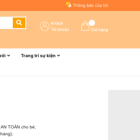
53
Thông báo của tôi
Khách
Tài khoản
Giỏ hàng
n
ưới
Trang trí sự kiện
m AN TOÀN cho bé;
tháng);