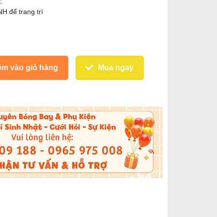
;
 để trang trí
m vào giỏ hàng
Mua ngay