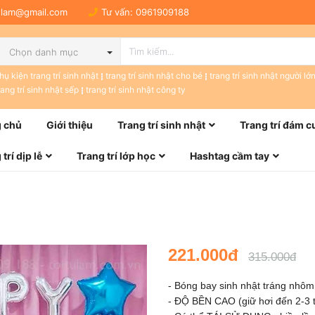
tulam@gmail.com
Tư vấn:
0961909188
Chọn danh mục
hụ kiện trang trí sinh nhật
trang trí sinh nhật cho bé
trang trí sinh nhật người lớ
rang trí sinh nhật sếp
trang trí sinh nhật công ty
 chủ
Giới thiệu
Trang trí sinh nhật
Trang trí đám c
trí dịp lễ
Trang trí lớp học
Hashtag cầm tay
221.000đ
315.000đ
- Bóng bay sinh nhật tráng nhô
- ĐỘ BỀN CAO (giữ hơi đến 2-3 