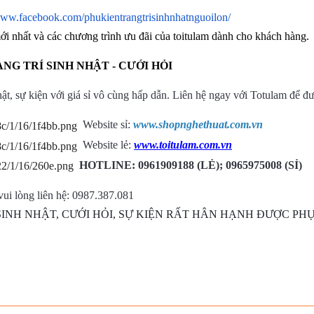
www.facebook.com/phukientrangtrisinhnhatnguoilon/
mới nhất và các chương trình ưu đãi của toitulam dành cho khách hàng.
NG TRÍ SINH NHẬT - CƯỚI HỎI
nhật, sự kiện với giá sỉ vô cùng hấp dẫn. Liên hệ ngay với Totulam để 
Website sỉ:
www.shopnghethuat.com.vn
Website lẻ:
www.toitulam.com.vn
HOTLINE: 0961909188 (LẺ); 0965975008 (SỈ)
ui lòng liên hệ: 0987.387.081
SINH NHẬT, CƯỚI HỎI, SỰ KIỆN RẤT HÂN HẠNH ĐƯỢC P