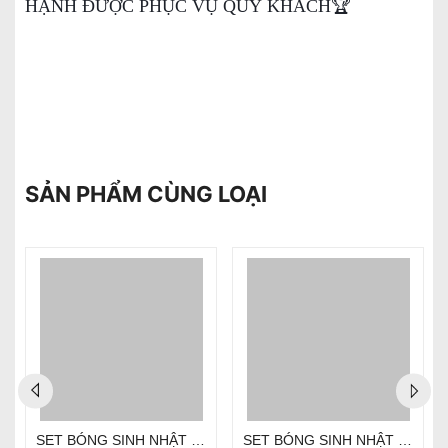
HẠNH ĐƯỢC PHỤC VỤ QUÝ KHÁCH🏆
SẢN PHẨM CÙNG LOẠI
SET BÓNG SINH NHẬT - CHỦ ĐỀ PHI HÀNH GIA SD-R030
SET BÓNG SINH NHẬT - CHỦ ĐỀ PHI HÀNH GIA SD-R018