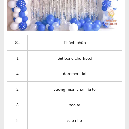
SL
Thành phần
1
Set bóng chữ hpbd
4
doremon đại
2
vương miện chấm bi to
3
sao to
8
sao nhỏ