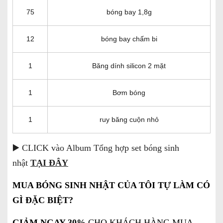
75
bóng bay 1,8g
12
bóng bay chấm bi
1
Băng dính silicon 2 mặt
1
Bơm bóng
1
ruy băng cuộn nhỏ
▶️ CLICK vào Album Tổng hợp set bóng sinh
nhật
TẠI ĐÂY
MUA BÓNG SINH NHẬT CỦA TÔI TỰ LÀM CÓ
GÌ ĐẶC BIỆT?
GIẢM NGAY 30%
CHO KHÁCH HÀNG MUA