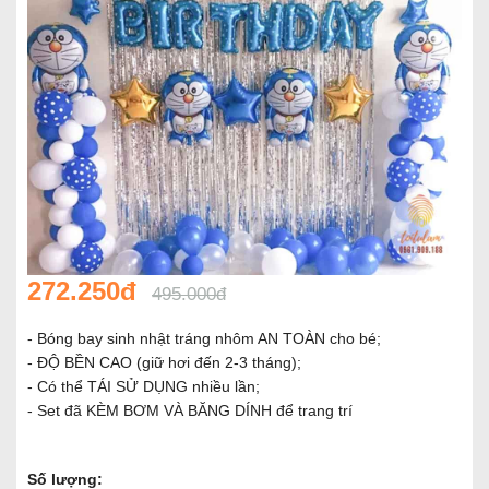
272.250đ
495.000đ
- Bóng bay sinh nhật tráng nhôm AN TOÀN cho bé;
- ĐỘ BỀN CAO (giữ hơi đến 2-3 tháng);
- Có thể TÁI SỬ DỤNG nhiều lần;
- Set đã KÈM BƠM VÀ BĂNG DÍNH để trang trí
Số lượng: