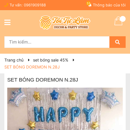
53
Tư vấn:
0961909188
Thông báo của tôi
Trang chủ
set bóng sale 45%
SET BÓNG DOREMON N.28J
SET BÓNG DOREMON N.28J