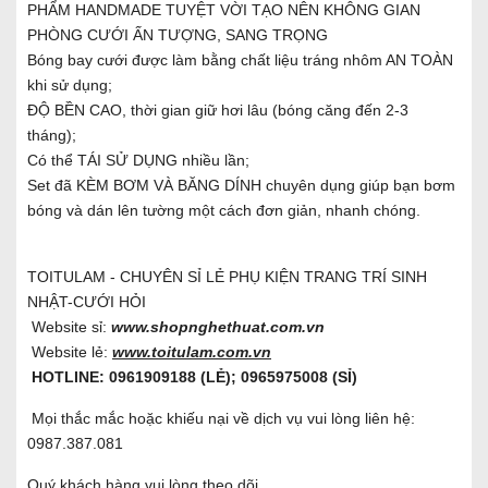
PHẨM HANDMADE TUYỆT VỜI TẠO NÊN KHÔNG GIAN
PHÒNG CƯỚI ẤN TƯỢNG, SANG TRỌNG
Bóng bay cưới được làm bằng chất liệu tráng nhôm AN TOÀN
khi sử dụng;
ĐỘ BỀN CAO, thời gian giữ hơi lâu (bóng căng đến 2-3
tháng);
Có thể TÁI SỬ DỤNG nhiều lần;
Set đã KÈM BƠM VÀ BĂNG DÍNH chuyên dụng giúp bạn bơm
bóng và dán lên tường một cách đơn giản, nhanh chóng.
TOITULAM - CHUYÊN SỈ LẺ PHỤ KIỆN TRANG TRÍ SINH
NHẬT-CƯỚI HỎI
Website sỉ:
www.shopnghethuat.com.vn
Website lẻ:
www.toitulam.com.vn
HOTLINE: 0961909188 (LẺ); 0965975008 (SỈ)
Mọi thắc mắc hoặc khiếu nại về dịch vụ vui lòng liên hệ:
0987.387.081
Quý khách hàng vui lòng theo dõi