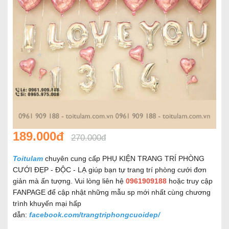
189.000đ
270.000đ
Toitulam
chuyên cung cấp PHỤ KIỆN TRANG TRÍ PHÒNG
CƯỚI ĐẸP - ĐỘC - LẠ giúp bạn tự trang trí phòng cưới đơn
giản mà ấn tượng. Vui lòng liên hệ
0961909188
hoặc truy cập
FANPAGE để cập nhật những mẫu sp mới nhất cùng chương
trình khuyến mại hấp
dẫn:
facebook.com/trangtriphongcuoidep/