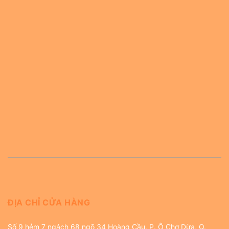
ĐỊA CHỈ CỬA HÀNG
Số 9 hẻm 7 ngách 68 ngõ 34 Hoàng Cầu, P. Ô Chợ Dừa, Q.