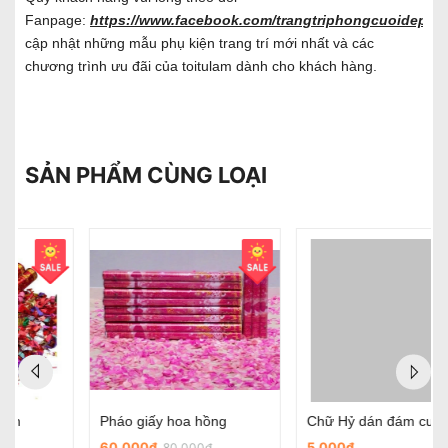
Fanpage:
https://www.facebook.com/trangtriphongcuoidep/
đ
cập nhật những mẫu phụ kiện trang trí mới nhất và các
chương trình ưu đãi của toitulam dành cho khách hàng.
SẢN PHẨM CÙNG LOẠI
Chữ Hỷ dán đám cưới
Chữ hỷ nỉ tròn có sẵn keo dùng trong ngày cưới
5.000đ
45.000đ